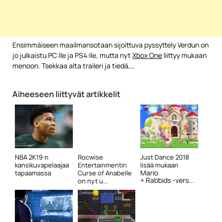
Ensimmäiseen maailmansotaan sijoittuva pyssyttely Verdun on
jo julkaistu PC:lle ja PS4:lle, mutta nyt
Xbox One
liittyy mukaan
menoon. Tsekkaa alta traileri ja tiedä,…
Aiheeseen liittyvät artikkelit
NBA 2K19:n
Rocwise
Just Dance 2018
kansikuvapelaajaa
Entertainmentin
lisää mukaan
Mario
tapaamassa
Curse of Anabelle
+ Rabbids -vers...
on nyt u...