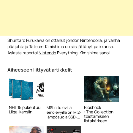
Shuntaro Furukawa on ottanut johdon Nintendolla, ja vanha
pääjohtaja Tatsumi Kimishima on siis jättänyt paikkansa.
Asiasta raportoi
Nintendo
Everything. Kimishima sanoi…
Aiheeseen liittyvät artikkelit
NHL 15 pukeutuu
Bioshock
MSI:n tulevilla
Liiga-kansiin
: The Collection
emolevyillä on M.2-
toistamiseen
lämpösuoja SSD-...
listakärkeen...