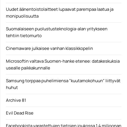
Uudet äänentoistolaitteet lupaavat parempaa laatua ja
monipuolisuutta
Suomalaiseen puolustusteknologia-alan yritykseen
tehtiin tietomurto
Cinemaware julkaisee vanhan klassikkopelin
Microsoftin valtava Suomen-hanke etenee: datakeskuksia
usealle paikkakunnalle
Samsung torppaa puhelimiensa ”kuutamokohuun” liittyvät
huhut
Archive 81
Evil Dead Rise
Facebookista varastettujen tietojen joukossa 1,4 miljoonan