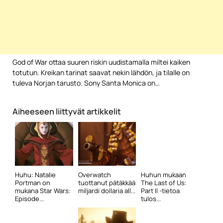
God of War ottaa suuren riskin uudistamalla miltei kaiken
totutun. Kreikan tarinat saavat nekin lähdön, ja tilalle on
tuleva Norjan tarusto. Sony Santa Monica on…
Aiheeseen liittyvät artikkelit
Huhu: Natalie
Overwatch
Huhun mukaan
Portman on
tuottanut pätäkkää
The Last of Us:
mukana Star Wars:
miljardi dollaria all...
Part II -tietoa
Episode...
tulos...