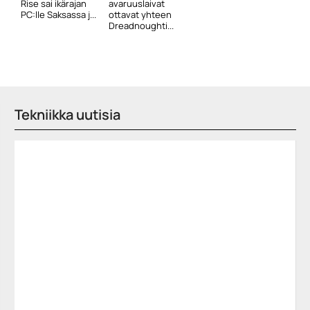
Rise sai ikärajan
avaruuslaivat
PC:lle Saksassa j...
ottavat yhteen
Dreadnoughti...
Tekniikka uutisia