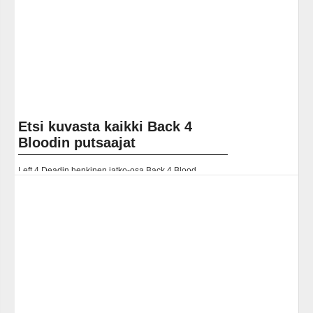
Etsi kuvasta kaikki Back 4
Bloodin putsaajat
Left 4 Deadin henkinen jatko-osa Back 4 Blood
julkaistaan lopultakin 12. lokakuuta, ja peli on mukana
heti alusta alkaen Xbox Game Passissa. Jos varasi
ennakkoon joko... Lue koko artikkeli:
https://www.gamereactor.fi/uutiset/890903/Etsi+kuvasta+kai...
Yleinen