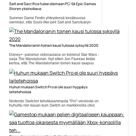
Salt and Sacrifice tulee olemaan PC:llä Epic Games
Storen yksinoikeus
Summer Game Festin yhteydessä kesäkuussa
varmistui, että Souls-like-peli Salt and Sanctuaryn
jatko-osa Salt and Sacrifice julkaistaan Playstationille
ja PC:lle vuoden... Lue koko artikkeli:
https://www.gamereactor.fi/uutiset/894133/Salt+and+Sacrifi...
Yleinen
The Mandalorianin toinen kausi tulossa syksyllä 2020
Disney+ -palvelun vetonaulana on toiminut Star Wars -
sarja The Mandalorian. Nyt sitten Jon Favreau tietää
kertoa, että The Mandalorianin toinen kausi saapuu
linjoille jo... ]]> Lue koko artikkeli:
https://www.gamereactor.fi/uutiset/713003/The+Man...
Yleinen
Huhun mukaan Switch Pro ei ole suuri hyppäys
laitetehoissa
Nintendo Switchin tehokkaammasta "Pro"-versiosta on
huhuiltu niin kauan kuin Switch on markkinoilla ollut.
Mitään varmaa tietoa ei ole saatu, mutta huhuja senkin
edestä.... ]]> Lue koko artikkeli:
https://www.gamereactor.fi/uutiset/7199...
Yleinen