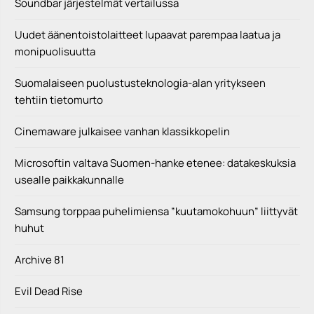
Soundbar järjestelmät vertailussa
Uudet äänentoistolaitteet lupaavat parempaa laatua ja
monipuolisuutta
Suomalaiseen puolustusteknologia-alan yritykseen
tehtiin tietomurto
Cinemaware julkaisee vanhan klassikkopelin
Microsoftin valtava Suomen-hanke etenee: datakeskuksia
usealle paikkakunnalle
Samsung torppaa puhelimiensa ”kuutamokohuun” liittyvät
huhut
Archive 81
Evil Dead Rise