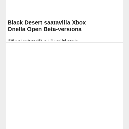
Black Desert saatavilla Xbox
Onella Open Beta-versiona
Näit ehkä uutisen siitä, että PlayerUnknownin
Battlegrounds ja Pro Evolution Soccer 2019 on
pelattavina ilmaiseksi tänä viikonloppuna Xbox Onelle,
mutta jos battle royale... Lue koko artikkeli:
https://www.gamereactor.fi/uutiset/589243/Black+Desert+s...
Yleinen