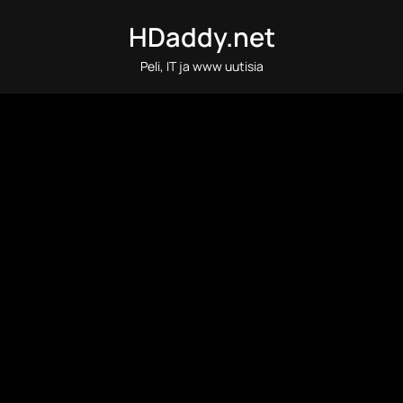
Skip
HDaddy.net
to
content
Peli, IT ja www uutisia