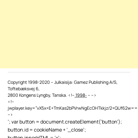
Copyright 1998-2020 – Julkaisija: Gamez Publishing A/S,
Toftebæksvej 6,
2800 Kongens Lyngby, Tanska. <!–
1998-
–
–>
<!–
jwplayer.key=”vX5x+E+TmKas2bPVrwNgEcOHTkkjz/2+QUf62w==”
–>
’; var button = document.createElement(’button’);
button.id = cookieName + ’_close’;
button.innerHTML = ’x’;