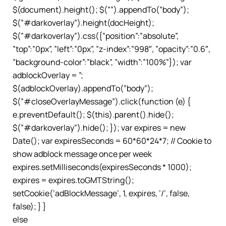
$(document).height(); $(””).appendTo(”body”);
$(”#darkoverlay”).height(docHeight);
$(”#darkoverlay”).css({”position”:”absolute”,
”top”:”0px”, ”left”:”0px”, ”z-index”:”998″, ”opacity”:”0.6″,
”background-color”:”black”, ”width”:”100%”}); var
adblockOverlay = ”;
$(adblockOverlay).appendTo(”body”);
$(”#closeOverlayMessage”).click(function (e) {
e.preventDefault(); $(this).parent().hide();
$(”#darkoverlay”).hide(); }); var expires = new
Date(); var expiresSeconds = 60*60*24*7; // Cookie to
show adblock message once per week
expires.setMilliseconds(expiresSeconds * 1000);
expires = expires.toGMTString();
setCookie(’adBlockMessage’, 1, expires, ’/’, false,
false); } }
else