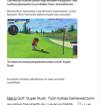
Gamestop mukaan pelien digitaaliseen kauppaan: saa
tuottoa jokaisesta myymällään Xbox-konsolilla teh...
Microsoft ja Gamestop ovat tehneet sopimuksen, jossa
fyysisen Xbox-konsolin jälleenmyyjä saa osuuden
kyseisellä konsolilla tehdyistä digitaalisista ostoksista.
Kyseessä... ]]> Lue koko artikkeli:
https://www.gamereactor.fi/uutiset/792703/Gamesto...
Yleinen
Torstain arviossa kolopalloileva Mario Golf: Super
Rush
Kesäisen torstain alkuillassa on aika arvioida
vauhdikas
Mario
Golf: Super Rush. Työn hoitaa Gamereactorin
avustaja Tero Kerttula. Lue arvio täältä. ... ]]> Lue