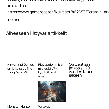
koko artikkeli:
https://www.gamereactor.fi/uutiset/862653/Torstain+arvi
Yleinen
Aiheeseen liittyvät artikkelit
Outcast saa
Hinterland Games
Playstationin isän
jatkoa yli 20
on julkaissut The
mielestä VR-
vuoden tauon
Long Dark: Wint...
kypärät ovat
jälkeen
ärsytt...
Monster Hunter
Valtavat