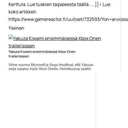
Kerttula. Lue tuskien taipaleesta täällä. ... ]]> Lue
koko artikkeli:
https://www.gamereactor.fi/uutiset/732593/Yon+arvioss
Yleinen
Yakuza Kiwami ensimmäisessä Xbox Onen
trailerissaan
Viime vuonna Microsoft ja Sega ilmoittivat, että Yakuza-
sarja saapuu myös Xbox Onelle. Helmikuussa saatiin
Yakuza 0, ja myös Xbox Game Passiin. Yakuza Kiwami
on... ]]> Lue koko artikkeli:
https://www.gamereactor.fi/uutiset/740603/Yakuza+Kiwami+en...
Yleinen