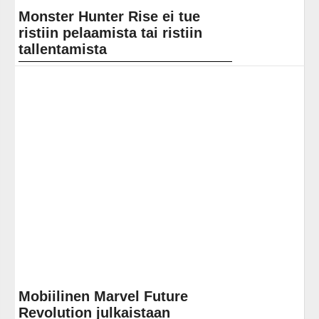
Monster Hunter Rise ei tue
ristiin pelaamista tai ristiin
tallentamista
Nykyaikana niin sanottu ristiin pelaaminen ja ristiin
tallentaminen ovat varsin tavallisia ominaisuuksia.
Toisin sanoen peliä voi ensin aloittaa yhdellä alustalla,
ja... Lue koko artikkeli:
https://www.gamereactor.fi/uutiset/891873/Monster+Hunter+R...
Yleinen
Mobiilinen Marvel Future
Revolution julkaistaan