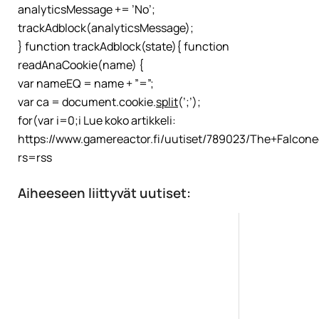
analyticsMessage += ’No’;
trackAdblock(analyticsMessage);
} function trackAdblock(state){ function
readAnaCookie(name) {
var nameEQ = name + ”=”;
var ca = document.cookie.
split
(’;’);
for(var i=0;i Lue koko artikkeli:
https://www.gamereactor.fi/uutiset/789023/The+Falcon
rs=rss
Aiheeseen liittyvät uutiset: