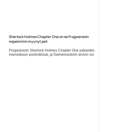
Sherlock Holmes Chapter One on se Frogwaresin
nopeimmin myynyt peli
Frogwaresin Sherlock Holmes Chapter One julkaistiin
marraskuun puolivälissä, ja Gamereactorin arvion voi
lukea täältä. Nyt on selvinnyt, että kyseessä on
kehittäjän... Lue koko artikkeli:
https://www.gamereactor.fi/uutiset/908003/Sherlock+Holmes+Ch...
Yleinen