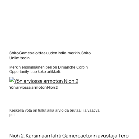
Shiro Games aloittaa uuden indie-merkin, Shiro
Unlimitedin
Merkin ensimmäinen peli on Dimanche Corpin
Opportunity. Lue koko artikkeli:
https://www.gamereactor.fi/uutiset/866613/Shiro+Games+aloittaa+uuden+ind
rs=rss...
Yleinen
Yön arviossa armoton Nioh 2
Keskellä yötä on tullut aika arvioida brutaali ja vaativa
peli
Nioh 2
. Kärsimään lähti Gamereactorin avustaja Tero