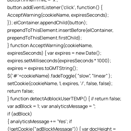
button.addEventListener(’click’, function() {
AcceptWarning(cookieName, expiresSeconds);
}); elContainer.appendChild(button);
prependToThisElement.insertBefore(elContainer,
prependToThisElement.firstChild);
} function AcceptWarning(cookieName,
expiresSeconds) { var expires = new Date();
expires.setMilliseconds(expiresSeconds * 1000);
expires = expires.toGMTString();
$(’#’+cookieName).fadeToggle( ”slow”, ”linear” );
setCookie(cookieName, 1, expires, ’/’, false, false);
return false;
} function detectAdblockUserTEMP() { // return false;
var adBlock = 1; var analyticsMessage = ”;
if (adBlock)
{ analyticsMessage += ’Yes’; if
(!getCookie(”adBlockMessage”)) { var docHeight =