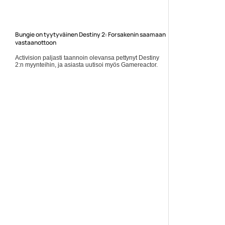
Bungie on tyytyväinen Destiny 2: Forsakenin saamaan
vastaanottoon
Activision paljasti taannoin olevansa pettynyt Destiny
2:n myynteihin, ja asiasta uutisoi myös Gamereactor.
Sen sijaan Bungie vaikuttaa olevansa tyytyväinen
varsinkin... Lue koko artikkeli:
https://www.gamereactor.fi/uutiset/590313/Bungie+on+tyytyvai...
Yleinen