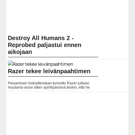
Destroy All Humans 2 -
Reprobed paljastui ennen
aikojaan
Kuluvan kuukauden alussa THQ Nordic uhkasi
juhlistaa kymmenen vuoden taivaltaan uutisilla 17.
Razer tekee leivänpaahtimen
syyskuuta. Tämä toki käynnisti huhut siitä, mitä ehkä on
tulossa.... Lue koko artikkeli:
https://www.gamereactor.fi/uutiset/884223/Destroy+All+Humans+2+Re...
Pelaamisen lisälaitteistaan tunnettu Razer julkaisi
Yleinen
muutama vuosi sitten aprillipäivänä tiedon, että he
olisivat valmistamassa leivänpaahdinta, jossa olisi
mukana vihreä... Lue koko artikkeli:
https://www.gamereactor.fi/uutiset/641263/Razer+tekee+lei...
Yleinen