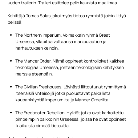
uuden trailerin. Traileri esittelee pelin kaunista maailmaa.
Kehittäjä Tomas Salas jakoi myös tietoa ryhmistä joihin liittyä
pelissä:
The Northern Imperium. Voimakkain ryhmä Great
Urseessä, ylläpitää valtaansa manipulaation ja
harhautuksen keinoin.
The Mancer Order. Nämä oppineet kontrolloivat kaikkea
teknologiaa Urseessä, johtaen teknologisen kehityksen
marssia eteenpäin.
The Civilian Freehouses. Löyhästi liittoutunut ryhmittymä
itsenäisiä yhteisöijä jotka puolustavat paikallista
kaupankäyntiä Imperiumilta ja Mancer Orderilta.
The Freebooter Rebellion. Hylkiöt jotka ovat karkoitettu
pimpeimpiin paikkoihin Urseessä, joissa he ovat oppineet
ikiaikaista pimeää tietoutta.