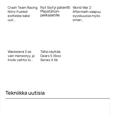
Nyt löytyi patentti
Crash Team Racing
World War Z:
Playstation-
Nitro-Fueled
Aftermath saapuu
pelikasetille
esittelee kaksi
syyskuussa myös
uut...
oman...
Wasteland 3 se
Tältä näyttää
vain menestyy, ja
Gears 5 Xbox
Inxile vaihtoi lo...
Series X:llä
Tekniikka uutisia