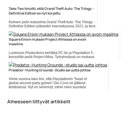
Take-Two ilmoitti, että Grand Theft Auto: The Trilogy -
Definitive Edition on nyt korjattu
Kolmen pelin kokoelma Grand Theft Auto: The Trilogy -
Definitive Edition julkaistiin marraskuussa 2021, ja teos
saapui maailmalle sanalla sanoen puolivalmiina.... Lue
koko artikkeli:
https://www.gamereactor.fi/uutiset/918263/TakeTwo+ilmoitti+etta+G...
Square Enixin mukaan Project Athiassa on avoin
maailma
Yleinen
Luminous Productions kehittää PC:lle ja Playstation 5 -
konsolille peliä Project Athia. Työryhmässä on mukana
runsaasti Final Fantasy XV -pelin veteraaneja. Peli on...
]]> Lue koko artikkeli:
https://www.gamereactor.fi/uutiset/771783/Square+Enixi...
Predator: Hunting Grounds -studio sai uutta johtoa
Yleinen
Viime vuonna kävi ilmi, että Playstationin "head of
global second-party games" Gio Corsi oli jättänyt
tehtävänsä. Nyt on selvinnyt, mihin mies suuntasi.
Twitterin mukaan... ]]> Lue koko artikkeli:
https://www.gamereactor.fi/uutiset/7176...
Aiheeseen liittyvät artikkelit
Yleinen