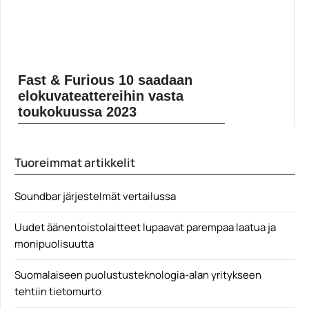
Fast & Furious 10 saadaan
elokuvateattereihin vasta
toukokuussa 2023
Fast & Furious -elokuvien tulva se vain jatkuu, joskin
Fast & Furious 10 saadaan elokuvateattereihin vasta
toukokuussa 2023. The Wrap huomauttaa, että lykkäys
Tuoreimmat artikkelit
laittaa... Lue koko artikkeli:
https://www.gamereactor.fi/uutiset/910393/Fast+Fur...
Yleinen
Soundbar järjestelmät vertailussa
Uudet äänentoistolaitteet lupaavat parempaa laatua ja
monipuolisuutta
Suomalaiseen puolustusteknologia-alan yritykseen
tehtiin tietomurto