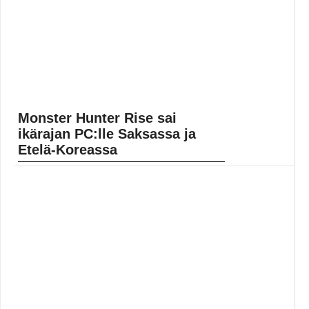
Monster Hunter Rise sai
ikärajan PC:lle Saksassa ja
Etelä-Koreassa
Monster Hunter Rise julkaistiin maaliskuussa Nintendo
Switchille, ja Gamereactorin arvion voi lukea täältä. On
ollut tiedossa, että peli saapuu ennen pitkää myös
PC:lle,... Lue koko artikkeli:
https://www.gamereactor.fi/uutiset/882723/Monster+Hu
nte...
Yleinen