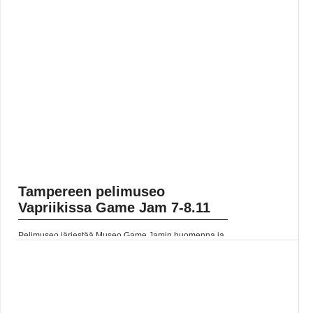
Tampereen pelimuseo
Vapriikissa Game Jam 7-8.11
Pelimuseo järjestää Museo Game Jamin huomenna ja
ylihuomenna. Lue koko artikkeli:
https://www.gamereactor.fi/uutiset/588283/Tampereen+pelimuseo+Vapriiki
rs=rss...
Yleinen