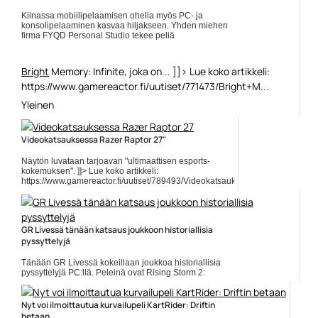
Kiinassa mobiilipelaamisen ohella myös PC- ja
konsolipelaaminen kasvaa hiljakseen. Yhden miehen
firma FYQD Personal Studio tekee peliä
Bright
Memory: Infinite, joka on... ]]> Lue koko artikkeli:
https://www.gamereactor.fi/uutiset/771473/Bright+M...
Yleinen
Videokatsauksessa Razer Raptor 27"
Näytön luvataan tarjoavan "ultimaattisen esports-
kokemuksen". ]]> Lue koko artikkeli:
https://www.gamereactor.fi/uutiset/789493/Videokatsauksessa+Razer+Rapto
rs=rss...
Yleinen
GR Livessä tänään katsaus joukkoon historiallisia
pyssyttelyjä
Tänään GR Livessä kokeillaan joukkoa historiallisia
pyssyttelyjä PC:llä. Peleinä ovat Rising Storm 2:
Vietnam, Hell Let Loose, Batallion 1944 ja Vanguard:
Normandy 1944.... ]]> Lue koko artikkeli:
https://www.gamereactor.fi/uutiset/662903/GR+Live...
Nyt voi ilmoittautua kurvailupeli KartRider: Driftin
betaan
Yleinen