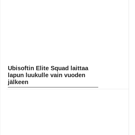
Ubisoftin Elite Squad laittaa
lapun luukulle vain vuoden
jälkeen
Ubisoft julkisti uuden mobiilipelinsä Elite Squad kaksi
vuotta sitten, ja peli saatiin ulos elokuun lopussa 2020.
Free-to-play-pelissä oli toki runsaasti mikromaksuja.
Ja... Lue koko artikkeli:
https://www.gamereactor.fi/uutiset/868433/Ubisoftin+El..
.
Yleinen