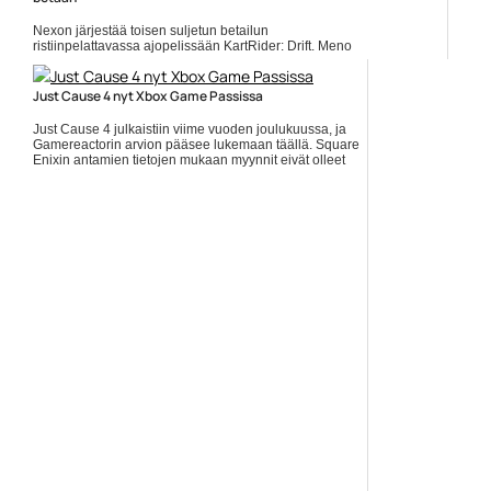
Nexon järjestää toisen suljetun betailun
ristiinpelattavassa ajopelissään KartRider: Drift. Meno
alkaa 4. kesäkuuta, ja päättyy 10. kesäkuuta. Mukaan
pääsee... ]]> Lue koko artikkeli:
https://www.gamereactor.fi/uutiset/750343/Nyt+voi+ilmoittautua...
Just Cause 4 nyt Xbox Game Passissa
Yleinen
Just Cause 4 julkaistiin viime vuoden joulukuussa, ja
Gamereactorin arvion pääsee lukemaan täällä. Square
Enixin antamien tietojen mukaan myynnit eivät olleet
hyvät. Nyt... Lue koko artikkeli:
https://www.gamereactor.fi/uutiset/622843/Just+Cause+4+ny...
Yleinen