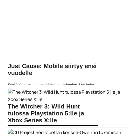
Just Cause: Mobile siirtyy ensi
vuodelle
Syyttävä sormi osoittaa jälleen pandemiaa. Lue koko
artikkeli:
https://www.gamereactor.fi/uutiset/866083/Just+Cause+Mobile+siirtyy+ensi+v
rs=rss...
Yleinen
The Witcher 3: Wild Hunt
tulossa Playstation 5:lle ja
Xbox Series X:lle
Näyttää siltä, ettei CD Projekt Red aio vielä päästää irti