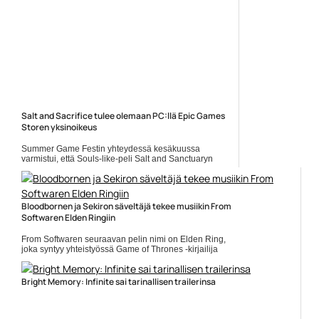
Salt and Sacrifice tulee olemaan PC:llä Epic Games
Storen yksinoikeus
Summer Game Festin yhteydessä kesäkuussa
varmistui, että Souls-like-peli Salt and Sanctuaryn
jatko-osa Salt and Sacrifice julkaistaan Playstationille
ja PC:lle vuoden... Lue koko artikkeli:
https://www.gamereactor.fi/uutiset/894133/Salt+and+Sacrifi...
Yleinen
Bloodbornen ja Sekiron säveltäjä tekee musiikin From
Softwaren Elden Ringiin
From Softwaren seuraavan pelin nimi on Elden Ring,
joka syntyy yhteistyössä Game of Thrones -kirjailija
George R.R. Martinin kanssa. Musiikin tekee Yuka
Kitamura.... ]]> Lue koko artikkeli:
https://www.gamereactor.fi/uutiset/736803/Bloodbornen+ja...
Bright Memory: Infinite sai tarinallisen trailerinsa
Yleinen