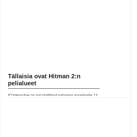
Tällaisia ovat Hitman 2:n
pelialueet
IO Interactive on nyt päättänyt paljastaa maailmalle 13.
marraskuuta julkaistavan Hitman 2 -pelin alueet.
Trailerissa rakennetaan tunnelmaa niin musiikilla
kuin... Lue koko artikkeli:
https://www.gamereactor.fi/uutiset/584323/Tallaisia+ovat+Hitman+2n...
Yleinen