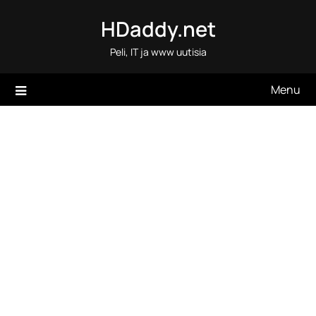
Skip
HDaddy.net
to
content
Peli, IT ja www uutisia
Menu