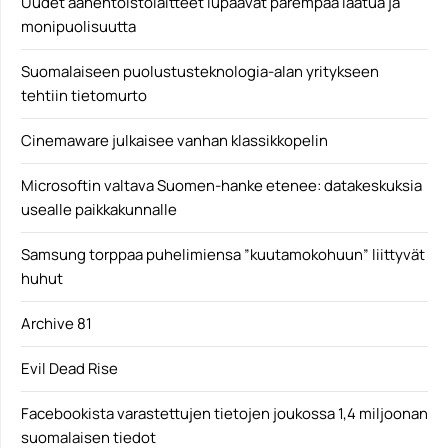
Uudet äänentoistolaitteet lupaavat parempaa laatua ja
monipuolisuutta
Suomalaiseen puolustusteknologia-alan yritykseen
tehtiin tietomurto
Cinemaware julkaisee vanhan klassikkopelin
Microsoftin valtava Suomen-hanke etenee: datakeskuksia
usealle paikkakunnalle
Samsung torppaa puhelimiensa ”kuutamokohuun” liittyvät
huhut
Archive 81
Evil Dead Rise
Facebookista varastettujen tietojen joukossa 1,4 miljoonan
suomalaisen tiedot