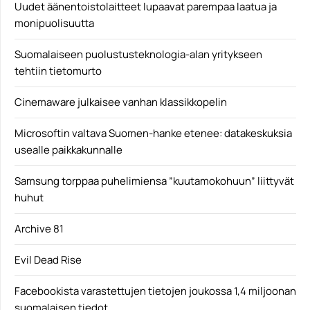
Uudet äänentoistolaitteet lupaavat parempaa laatua ja
monipuolisuutta
Suomalaiseen puolustusteknologia-alan yritykseen
tehtiin tietomurto
Cinemaware julkaisee vanhan klassikkopelin
Microsoftin valtava Suomen-hanke etenee: datakeskuksia
usealle paikkakunnalle
Samsung torppaa puhelimiensa ”kuutamokohuun” liittyvät
huhut
Archive 81
Evil Dead Rise
Facebookista varastettujen tietojen joukossa 1,4 miljoonan
suomalaisen tiedot