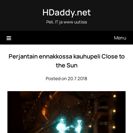
Skip
HDaddy.net
to
content
Peli, IT ja www uutisia
Menu
Perjantain ennakkossa kauhupeli Close to
the Sun
Posted on 20.7.2018