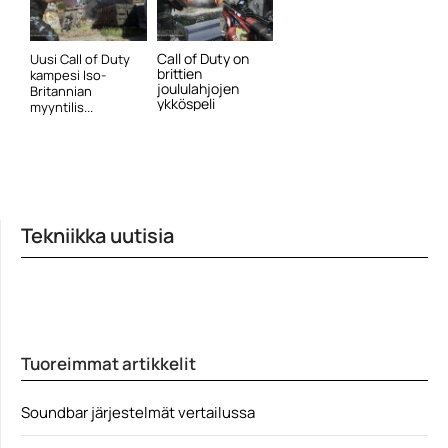
Call of Duty on
Uusi Call of Duty
brittien
kampesi Iso-
joululahjojen
Britannian
ykköspeli
myyntilis...
Tekniikka uutisia
Tuoreimmat artikkelit
Soundbar järjestelmät vertailussa