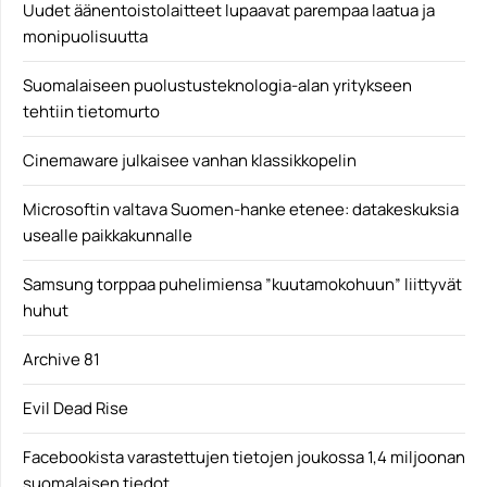
Uudet äänentoistolaitteet lupaavat parempaa laatua ja
monipuolisuutta
Suomalaiseen puolustusteknologia-alan yritykseen
tehtiin tietomurto
Cinemaware julkaisee vanhan klassikkopelin
Microsoftin valtava Suomen-hanke etenee: datakeskuksia
usealle paikkakunnalle
Samsung torppaa puhelimiensa ”kuutamokohuun” liittyvät
huhut
Archive 81
Evil Dead Rise
Facebookista varastettujen tietojen joukossa 1,4 miljoonan
suomalaisen tiedot