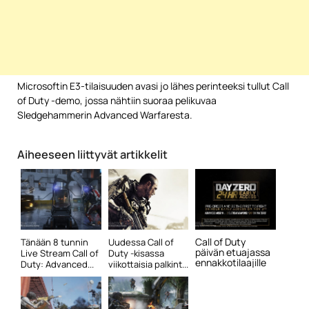
Microsoftin E3-tilaisuuden avasi jo lähes perinteeksi tullut Call
of Duty -demo, jossa nähtiin suoraa pelikuvaa
Sledgehammerin Advanced Warfaresta.
Aiheeseen liittyvät artikkelit
Call of Duty
Tänään 8 tunnin
Uudessa Call of
päivän etuajassa
Live Stream Call of
Duty -kisassa
ennakkotilaajille
Duty: Advanced...
viikottaisia palkint...