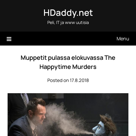
Skip
HDaddy.net
to
content
Peli, IT ja www uutisia
Menu
Muppetit pulassa elokuvassa The
Happytime Murders
Posted on 17.8.2018