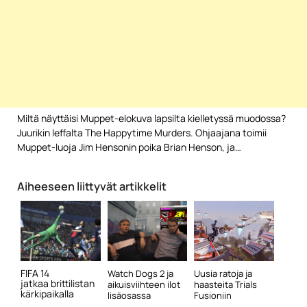
Miltä näyttäisi Muppet-elokuva lapsilta kielletyssä muodossa?
Juurikin leffalta The Happytime Murders. Ohjaajana toimii
Muppet-luoja Jim Hensonin poika Brian Henson, ja…
Aiheeseen liittyvät artikkelit
FIFA 14
Watch Dogs 2 ja
Uusia ratoja ja
jatkaa brittilistan
aikuisviihteen ilot
haasteita Trials
kärkipaikalla
lisäosassa
Fusioniin