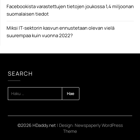
Facebookista varastettujen tietojen joukossa 1,4 miljoonan
suomalaisen tiedot
Miksi IT-sektorin kasvun ennustetaan olevan vielä
suurempaa kuin vuonna 2022?
SEARCH
HAKU:
©2026 HDaddy.net
| Design:
Newspaperly WordPress
Theme