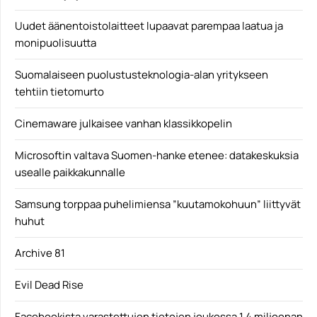
Uudet äänentoistolaitteet lupaavat parempaa laatua ja
monipuolisuutta
Suomalaiseen puolustusteknologia-alan yritykseen
tehtiin tietomurto
Cinemaware julkaisee vanhan klassikkopelin
Microsoftin valtava Suomen-hanke etenee: datakeskuksia
usealle paikkakunnalle
Samsung torppaa puhelimiensa ”kuutamokohuun” liittyvät
huhut
Archive 81
Evil Dead Rise
Facebookista varastettujen tietojen joukossa 1,4 miljoonan