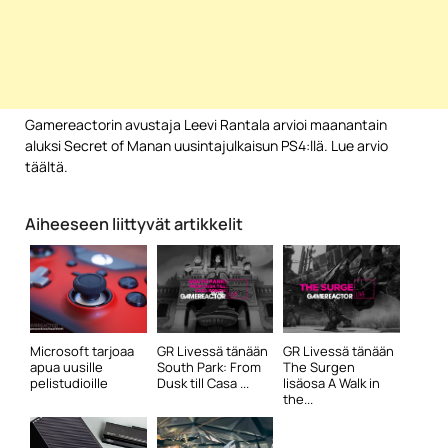
Gamereactorin avustaja Leevi Rantala arvioi maanantain
aluksi Secret of Manan uusintajulkaisun PS4:llä. Lue arvio
täältä.
Aiheeseen liittyvät artikkelit
Microsoft tarjoaa
GR Livessä tänään
GR Livessä tänään
apua uusille
South Park: From
The Surgen
pelistudioille
Dusk till Casa ...
lisäosa A Walk in
the...