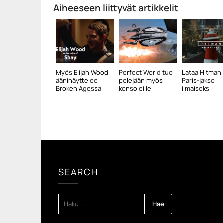
Aiheeseen liittyvät artikkelit
Myös Elijah Wood
Perfect World tuo
Lataa Hitman
ääninäyttelee
pelejään myös
Paris-jakso
Broken Agessa
konsoleille
ilmaiseksi
SEARCH
HAKU: