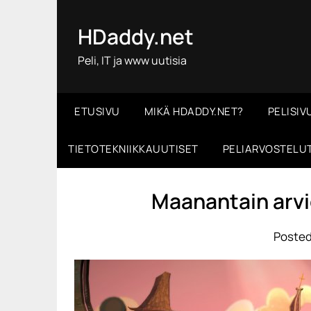
Skip
to
HDaddy.net
content
Peli, IT ja www uutisia
ETUSIVU
MIKÄ HDADDY.NET?
PELISIV
TIETOTEKNIIKKAUUTISET
PELIARVOSTELU
Maanantain arvi
Posted