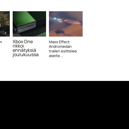
Xbox One
in
Mass Effect:
rikkoi
Andromedan
ennätyksiä
traileri esittelee
joulukuussa
aseita ...