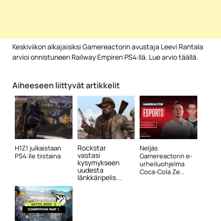
Keskiviikon alkajaisiksi Gamereactorin avustaja Leevi Rantala
arvioi onnistuneen Railway Empiren PS4:llä. Lue arvio täällä.
Aiheeseen liittyvät artikkelit
Rockstar
H1Z1 julkaistaan
Neljäs
vastasi
PS4:lle tiistaina
Gamereactorin e-
kysymykseen
urheiluohjelma
uudesta
Coca-Cola Ze...
länkkäripelis...