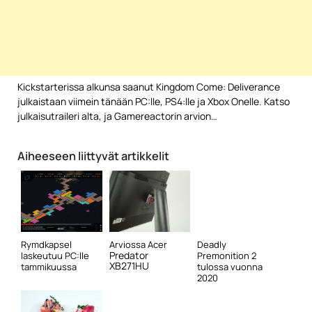
Kickstarterissa alkunsa saanut Kingdom Come: Deliverance
julkaistaan viimein tänään PC:lle, PS4:lle ja Xbox Onelle. Katso
julkaisutraileri alta, ja Gamereactorin arvion…
Aiheeseen liittyvät artikkelit
Rymdkapsel
Arviossa Acer
Deadly
Predator
laskeutuu PC:lle
Premonition 2
XB271HU
tammikuussa
tulossa vuonna
2020