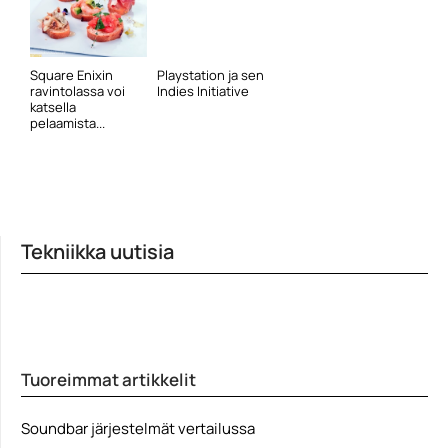
Square Enixin
Playstation ja sen
ravintolassa voi
Indies Initiative
katsella
pelaamista...
Tekniikka uutisia
Tuoreimmat artikkelit
Soundbar järjestelmät vertailussa