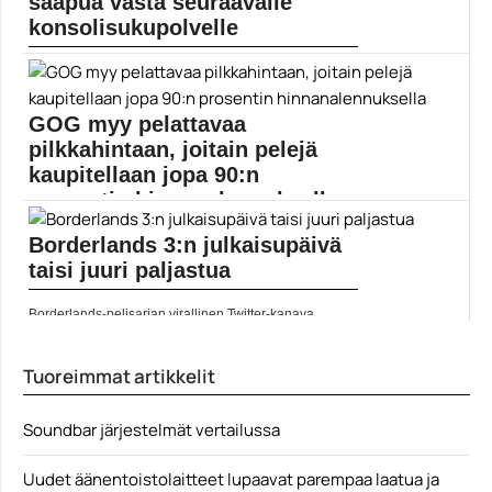
saapua vasta seuraavalle
konsolisukupolvelle
Bethesdan markkinoinnista vastaavan Pete Hinesin
mukaan The Elder...
Bethesda
GOG myy pelattavaa
pilkkahintaan, joitain pelejä
kaupitellaan jopa 90:n
prosentin hinnanalennuksella
Borderlands 3:n julkaisupäivä
GOG-pelikaupasta on mahdollista hankkia halpaa
pelattavaa, kiitos Made...
taisi juuri paljastua
Call of Juarez
Borderlands-pelisarjan virallinen Twitter-kanava
julkaisi ja sitten välittömästi poisti...
2k Games
Tuoreimmat artikkelit
Soundbar järjestelmät vertailussa
Uudet äänentoistolaitteet lupaavat parempaa laatua ja