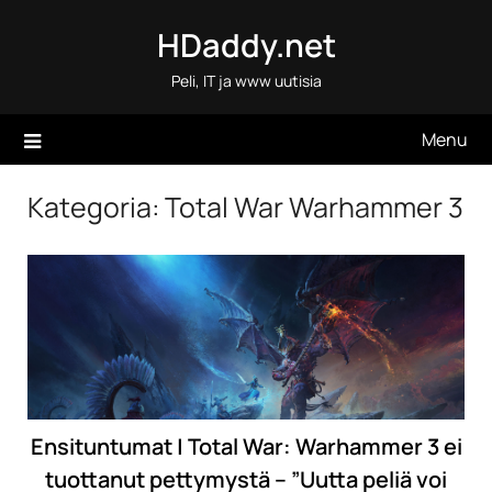
Skip
HDaddy.net
to
content
Peli, IT ja www uutisia
Menu
Kategoria:
Total War Warhammer 3
Ensituntumat | Total War: Warhammer 3 ei
tuottanut pettymystä – ”Uutta peliä voi