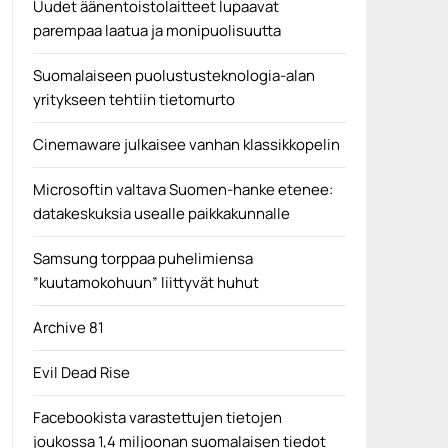
Uudet äänentoistolaitteet lupaavat
parempaa laatua ja monipuolisuutta
Suomalaiseen puolustusteknologia-alan
yritykseen tehtiin tietomurto
Cinemaware julkaisee vanhan klassikkopelin
Microsoftin valtava Suomen-hanke etenee:
datakeskuksia usealle paikkakunnalle
Samsung torppaa puhelimiensa
”kuutamokohuun” liittyvät huhut
Archive 81
Evil Dead Rise
Facebookista varastettujen tietojen
joukossa 1,4 miljoonan suomalaisen tiedot