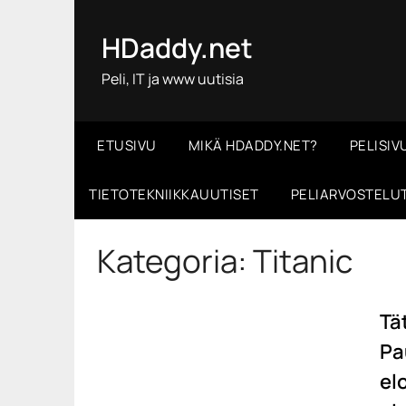
Skip
to
HDaddy.net
content
Peli, IT ja www uutisia
ETUSIVU
MIKÄ HDADDY.NET?
PELISIV
TIETOTEKNIIKKAUUTISET
PELIARVOSTELU
Kategoria:
Titanic
Tä
Pa
el