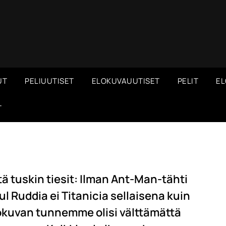
UT
PELIUUTISET
ELOKUVAUUTISET
PELIT
EL
T
tä tuskin tiesit: Ilman Ant-Man-tähti
ul Ruddia ei Titanicia sellaisena kuin
okuvan tunnemme olisi välttämättä