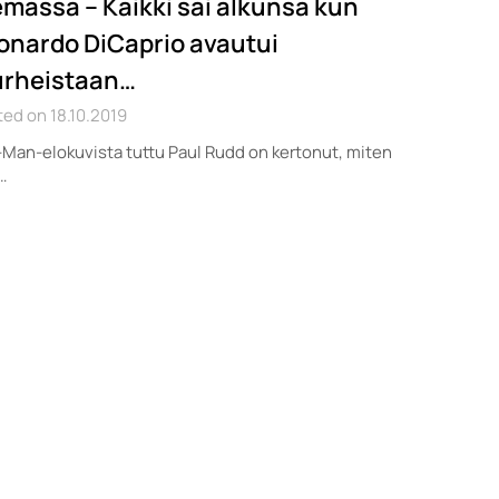
emassa – Kaikki sai alkunsa kun
onardo DiCaprio avautui
rheistaan…
ed on 18.10.2019
Man-elokuvista tuttu Paul Rudd on kertonut, miten
…