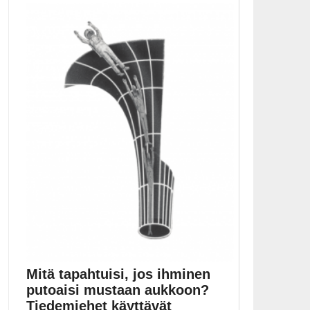
Malignant-kauhuleffa saa ensi-iltansa syyskuussa.
Warner Bros. on julkaissut...
Elokuvat
Mitä tapahtuisi, jos ihminen
putoaisi mustaan aukkoon?
Tiedemiehet käyttävät