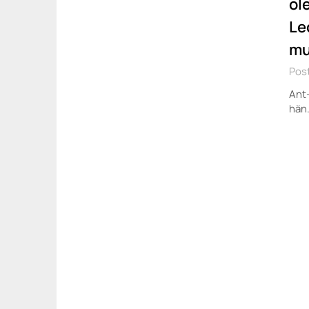
ol
Le
mu
Post
Ant-
hän