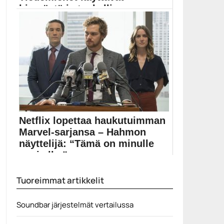
hirveästä ja tuskallise...
Netflixin uutuusdokumentti kiinnostaa varmasti kaikkia
avaruuden ihmeistä innostuneita....
avaruus
Netflix lopettaa haukutuimman
Marvel-sarjansa – Hahmon
näyttelijä: “Tämä on minulle
uusi alku”
Vaikka Iron Fistin ensimmäinen tuotantokausi oli
Tuoreimmat artikkelit
Netflixin Marvel-sarjoista...
Elokuvauutiset
Soundbar järjestelmät vertailussa