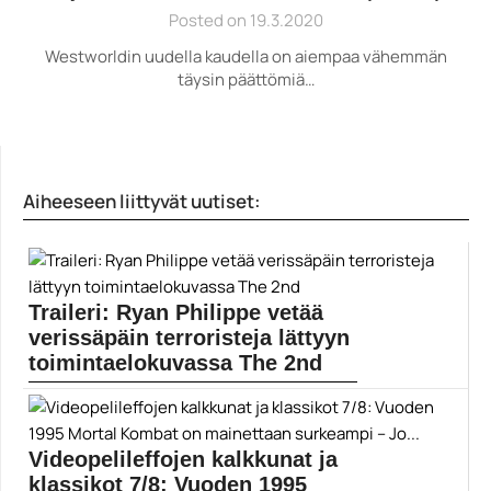
Posted on 19.3.2020
Westworldin uudella kaudella on aiempaa vähemmän
täysin päättömiä…
Aiheeseen liittyvät uutiset:
Traileri: Ryan Philippe vetää
verissäpäin terroristeja lättyyn
toimintaelokuvassa The 2nd
Ryan Philippen tähdittämä toimintamättö The 2nd
julkaistaan VOD-versiona...
Elokuvat
Videopelileffojen kalkkunat ja
klassikot 7/8: Vuoden 1995