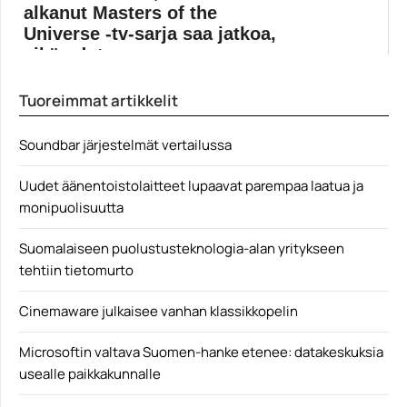
alkanut Masters of the
Universe -tv-sarja saa jatkoa,
eikä odotus ...
Kevin Smithin Masters of the Universe: Revelation -
Tuoreimmat artikkelit
sarjan...
Elokuvat
Soundbar järjestelmät vertailussa
Uudet äänentoistolaitteet lupaavat parempaa laatua ja
monipuolisuutta
Suomalaiseen puolustusteknologia-alan yritykseen
tehtiin tietomurto
Cinemaware julkaisee vanhan klassikkopelin
Microsoftin valtava Suomen-hanke etenee: datakeskuksia
usealle paikkakunnalle