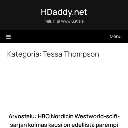
Skip
HDaddy.net
to
content
Peli, IT ja www uutisia
Menu
Kategoria:
Tessa Thompson
Arvostelu: HBO Nordicin Westworld-scifi-
sarjan kolmas kausi on edellistä parempi