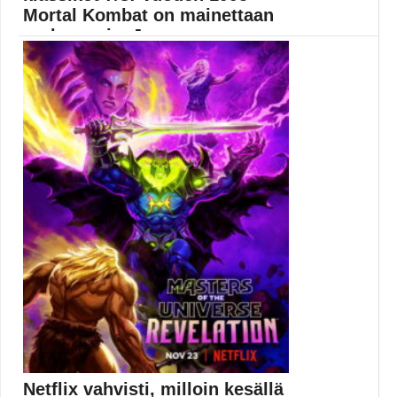
Mortal Kombat on mainettaan
surkeampi – Jo...
Muropaketin sarjassa arvostellaan kahdeksan suurinta
ja tunnetuinta video-...
Elokuva-arvostelut
Netflix vahvisti, milloin kesällä