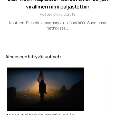
virallinen nimi paljastettiin
Posted on 16.5.2019
Kapteeni Picardin omaa sarjaa ei nähdäkään Suomessa
Netflixissä….
Aiheeseen liittyvät uutiset: