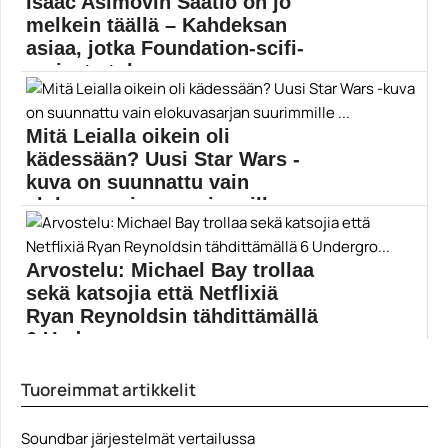
Isaac Asimovin Säätiö on jo
melkein täällä – Kahdeksan
asiaa, jotka Foundation-scifi-
sarjasta tulee ...
Isaac Asimovin klassikkokirjoihin perustuva tv-sarja
Foundation käynnistyy ensi...
Mitä Leialla oikein oli
Apple TV
kädessään? Uusi Star Wars -
kuva on suunnattu vain
elokuvasarjan suurimmille ...
Uusi kirja esittelee yksityiskohtaisesti Star Wars -
universumin kaikki...
Arvostelu: Michael Bay trollaa
Carrie Fisher
sekä katsojia että Netflixiä
Ryan Reynoldsin tähdittämällä
6 Undergro...
Netflix antoi Michael Baylle 150 miljoonaa dollaria ja...
Tuoreimmat artikkelit
6 Underground
Soundbar järjestelmät vertailussa