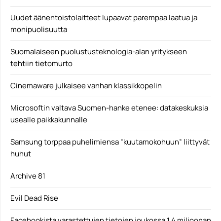
Uudet äänentoistolaitteet lupaavat parempaa laatua ja
monipuolisuutta
Suomalaiseen puolustusteknologia-alan yritykseen
tehtiin tietomurto
Cinemaware julkaisee vanhan klassikkopelin
Microsoftin valtava Suomen-hanke etenee: datakeskuksia
usealle paikkakunnalle
Samsung torppaa puhelimiensa ”kuutamokohuun” liittyvät
huhut
Archive 81
Evil Dead Rise
Facebookista varastettujen tietojen joukossa 1,4 miljoonan