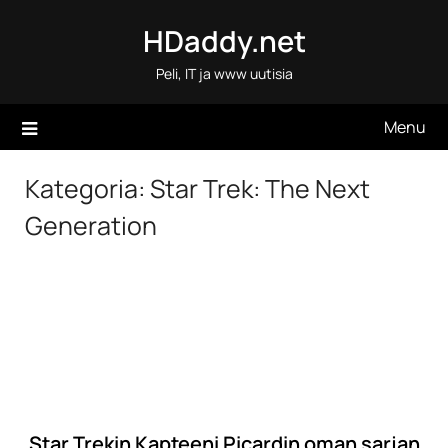
Skip
HDaddy.net
to
content
Peli, IT ja www uutisia
Menu
Kategoria:
Star Trek: The Next
Generation
Star Trekin Kapteeni Picardin oman sarjan