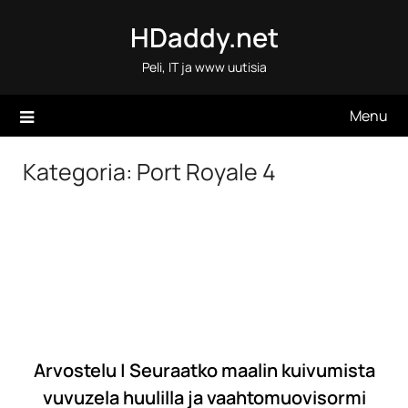
Skip
HDaddy.net
to
content
Peli, IT ja www uutisia
Menu
Kategoria:
Port Royale 4
Arvostelu | Seuraatko maalin kuivumista
vuvuzela huulilla ja vaahtomuovisormi