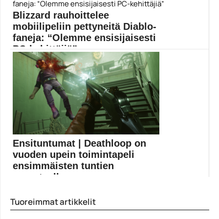
CS:GO
Blizzard rauhoittelee
mobiilipeliin pettyneitä Diablo-
faneja: “Olemme ensisijaisesti
PC-kehittäjiä”
Marraskuun alussa selviää, esitteleekö Blizzard uuden
Diablon. Blizzard...
Blizzard
Ensituntumat | Deathloop on
vuoden upein toimintapeli
ensimmäisten tuntien
perusteella
Omaperäinen toimintapeli Deathloop nappaa heti
Tuoreimmat artikkelit
otteeseensa, eikä pelaamista...
Arkane Studios