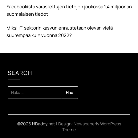
Facebookista varastettujen tietojen joukossa 1,4 miljoonan
suomalaisen tiedot
Miksi IT-sektorin kasvun ennustetaan olevan vielä
suurempaa kuin vuonna 2022?
SEARCH
HAKU:
©2026 HDaddy.net
| Design:
Newspaperly WordPress
Theme