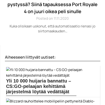
pystyssä? Siinä tapauksessa Port Royale
4 on juuri oikea peli sinulle
Posted on 11.11.2020
Kuka olisikaan uskonut, että automatisaatio rienasi jo
siirtomaakauden…
Aiheeseen liittyvät uutiset:
Yli 10 000 huijaria bannattu –
CS:GO-pelaajan kehittämä
järjestelmä löytää vedättäjät
Pelivideoita tutkiva järjestelmä on löytänyt jo yli 15...