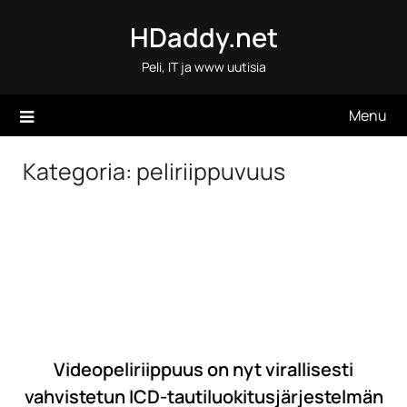
Skip
HDaddy.net
to
content
Peli, IT ja www uutisia
Menu
Kategoria:
peliriippuvuus
Videopeliriippuus on nyt virallisesti
vahvistetun ICD-tautiluokitusjärjestelmän