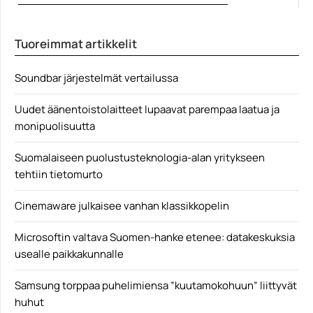
YouTubaaja Cory Barlog näyttää uudella videollaan,
kuinka valmistetaan...
Tuoreimmat artikkelit
God of War
Soundbar järjestelmät vertailussa
Uudet äänentoistolaitteet lupaavat parempaa laatua ja
monipuolisuutta
Suomalaiseen puolustusteknologia-alan yritykseen
tehtiin tietomurto
Cinemaware julkaisee vanhan klassikkopelin
Microsoftin valtava Suomen-hanke etenee: datakeskuksia
usealle paikkakunnalle
Samsung torppaa puhelimiensa ”kuutamokohuun” liittyvät
huhut