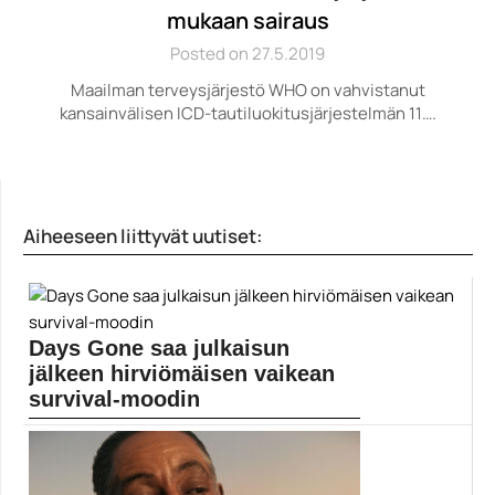
mukaan sairaus
Posted on 27.5.2019
Maailman terveysjärjestö WHO on vahvistanut
kansainvälisen ICD-tautiluokitusjärjestelmän 11….
Aiheeseen liittyvät uutiset:
Days Gone saa julkaisun
jälkeen hirviömäisen vaikean
survival-moodin
Kehittäjät ovat julkistaneet huomenna ilmestyvän Days
Gonen selviytymismoodin,...
Days Gone