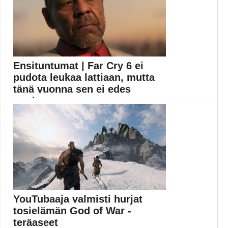
Ensituntumat | Far Cry 6 ei
pudota leukaa lattiaan, mutta
tänä vuonna sen ei edes
tarvitse
Far Cry 6 julkaistaan PC:lle (Windows), PlayStation
4:lle...
Far Cry
YouTubaaja valmisti hurjat
tosielämän God of War -
teräaseet