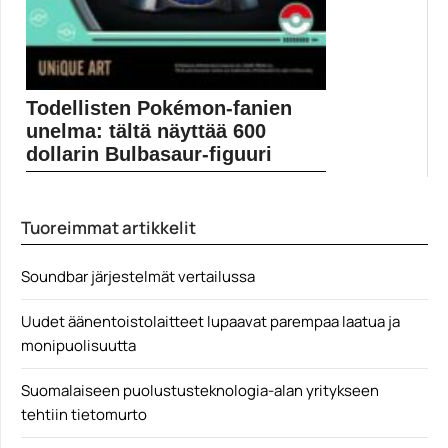
Todellisten Pokémon-fanien
unelma: tältä näyttää 600
dollarin Bulbasaur-figuuri
Unique Art Studio on esitellyt 600 dollarin eli...
Peliuutiset
Tuoreimmat artikkelit
Soundbar järjestelmät vertailussa
Uudet äänentoistolaitteet lupaavat parempaa laatua ja
monipuolisuutta
Suomalaiseen puolustusteknologia-alan yritykseen
tehtiin tietomurto