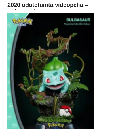
2020 odotetuinta videopeliä –
Cyberpunk 207...
”Pelialalla työskennellessä on tapettava rakkaansa ja
kestettävä jatkuvaa...
CD Projekt Red