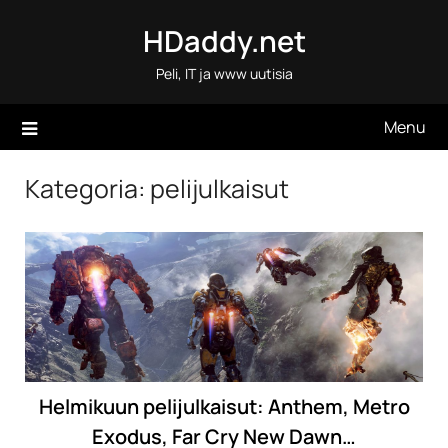
Skip
HDaddy.net
to
content
Peli, IT ja www uutisia
Menu
Kategoria:
pelijulkaisut
Helmikuun pelijulkaisut: Anthem, Metro
Exodus, Far Cry New Dawn…