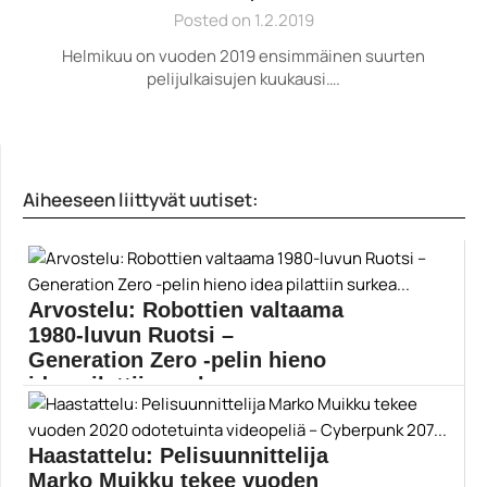
Posted on 1.2.2019
Helmikuu on vuoden 2019 ensimmäinen suurten
pelijulkaisujen kuukausi….
Aiheeseen liittyvät uutiset:
Arvostelu: Robottien valtaama
1980-luvun Ruotsi –
Generation Zero -pelin hieno
idea pilattiin surkea...
Parhaiten Just Cause -peleistä tunnetun Avalanche
Studiosin Generation...
Haastattelu: Pelisuunnittelija
Avalanche Studios
Marko Muikku tekee vuoden