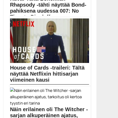
Rhapsody -tähti näyttää Bond-
pahiksena uudessa 007: No
Time to Die -leffassa
Uuden James Bond -elokuvan 007: No Time to...
007 No Time to Die
House of Cards -traileri: Tältä
näyttää Netflixin hittisarjan
viimeinen kausi
House of Cardsin viimeinen kausi julkaistaan
Netflixissä 2....
Elokuvat
Näin erilainen oli The Witcher -
sarjan alkuperäinen ajatus,