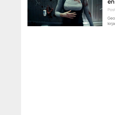
en
Post
Geo
kirj