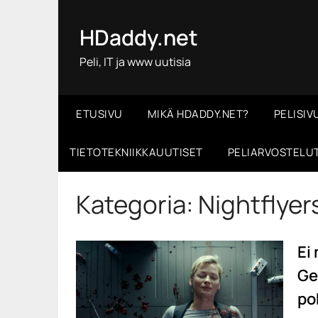
Skip
to
HDaddy.net
content
Peli, IT ja www uutisia
ETUSIVU
MIKÄ HDADDY.NET?
PELISIV
TIETOTEKNIIKKAUUTISET
PELIARVOSTELU
Kategoria:
Nightflyer
Ei
Ge
po