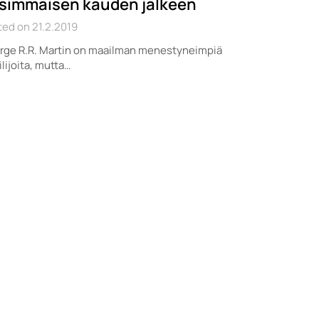
simmäisen kauden jälkeen
ed on 21.2.2019
rge R.R. Martin on maailman menestyneimpiä
ailijoita, mutta…