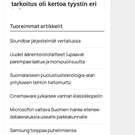
tarkoitus oli kertoa tyystin eri
tarina
The Witcher -sarjan lähtökohtana oli Ciri-hahmo ja
Tuoreimmat artikkelit
tämän...
Elokuvat
Soundbar järjestelmät vertailussa
Uudet äänentoistolaitteet lupaavat
parempaa laatua ja monipuolisuutta
Suomalaiseen puolustusteknologia-alan
yritykseen tehtiin tietomurto
Cinemaware julkaisee vanhan klassikkopelin
Microsoftin valtava Suomen-hanke etenee:
datakeskuksia usealle paikkakunnalle
Samsung torppaa puhelimiensa