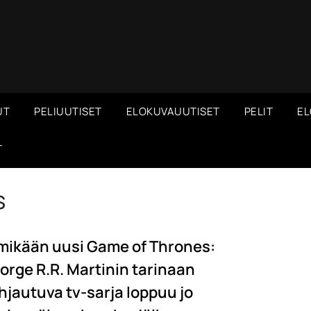
UT
PELIUUTISET
ELOKUVAUUTISET
PELIT
EL
T
s
 mikään uusi Game of Thrones:
orge R.R. Martinin tarinaan
hjautuva tv-sarja loppuu jo