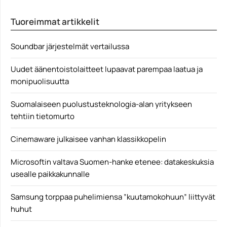
Mikromaksut ovat viime vuosina levinneet
Tuoreimmat artikkelit
ilmaispelattavista mobiilipeleistä aina AAA-tason
pelijulkaisuihin saakka. 2K Gamesin julkaisema NBA
2K19 on kuitenkin kenties härskein veto tähän saakka
Soundbar järjestelmät vertailussa
ja mikromaksut onnistuvatkin pil… Lue koko artikk...
2k Games
Uudet äänentoistolaitteet lupaavat parempaa laatua ja
monipuolisuutta
Suomalaiseen puolustusteknologia-alan yritykseen
tehtiin tietomurto
Cinemaware julkaisee vanhan klassikkopelin
Microsoftin valtava Suomen-hanke etenee: datakeskuksia
usealle paikkakunnalle
Samsung torppaa puhelimiensa ”kuutamokohuun” liittyvät
huhut