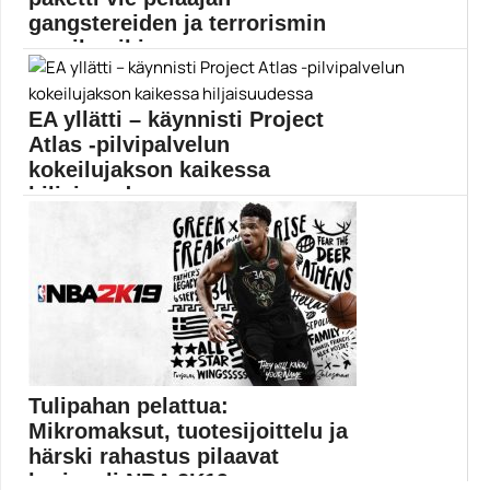
gangstereiden ja terrorismin
maailmoihin
Humble Bundlen tammikuisen pelipaketin
vetonauloina ovat Yakuza 0...
EA yllätti – käynnisti Project
Humble Bundle
Atlas -pilvipalvelun
kokeilujakson kaikessa
hiljaisuudessa
Electronic Arts satsaa pilvipelaamiseen Project Atlas -
palvelulla. EA...
Electronic Arts
Tulipahan pelattua:
Mikromaksut, tuotesijoittelu ja
härski rahastus pilaavat
korispeli NBA 2K19:n