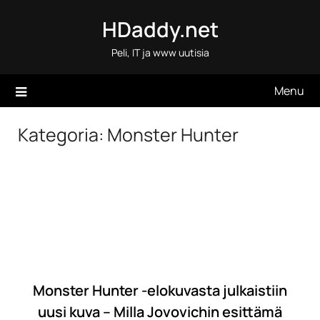
Skip
HDaddy.net
to
content
Peli, IT ja www uutisia
Menu
Kategoria:
Monster Hunter
Monster Hunter -elokuvasta julkaistiin
uusi kuva – Milla Jovovichin esittämä