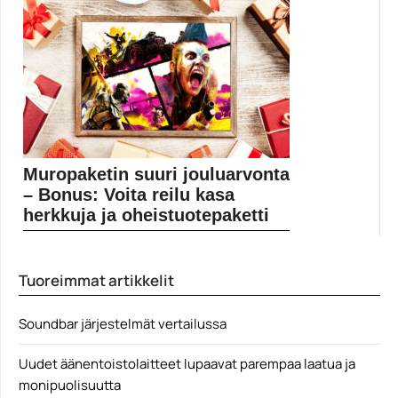
Miten hyvin David Fincherin vuoden 1995 mestariteos
Seven...
Elokuvauutiset
Muropaketin suuri jouluarvonta
– Bonus: Voita reilu kasa
herkkuja ja oheistuotepaketti
Muropaketin varsinaiset jouluarvonnat päättyivät
aatonaattona 23. joulukuuta, mutta...
Tuoreimmat artikkelit
Elokuvauutiset
Soundbar järjestelmät vertailussa
Uudet äänentoistolaitteet lupaavat parempaa laatua ja
monipuolisuutta