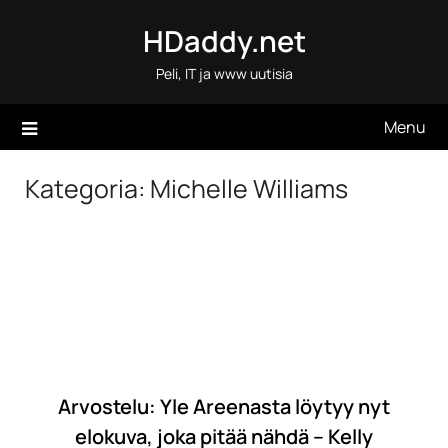
Skip
HDaddy.net
to
content
Peli, IT ja www uutisia
Menu
Kategoria:
Michelle Williams
Arvostelu: Yle Areenasta löytyy nyt
elokuva, joka pitää nähdä – Kelly