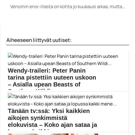
Venomin ensi-illasta on kohta jo kuukausi aikaa, mutta…
Aiheeseen liittyvät uutiset:
Wendy-traileri: Peter Panin
tarina pistettiin uuteen uskoon
– Asialla upean Beasts of
Southern Wildi...
Todella hienolta näyttävä Wendy-elokuva saa ensi-
iltansa helmikuussa. Ohjaaja...
Tänään tv:ssä: Yksi kaikkien
Beasts of the Southern Wild
aikojen synkimmistä
elokuvista – Koko ajan sataa ja
lopussa kaikki mene...