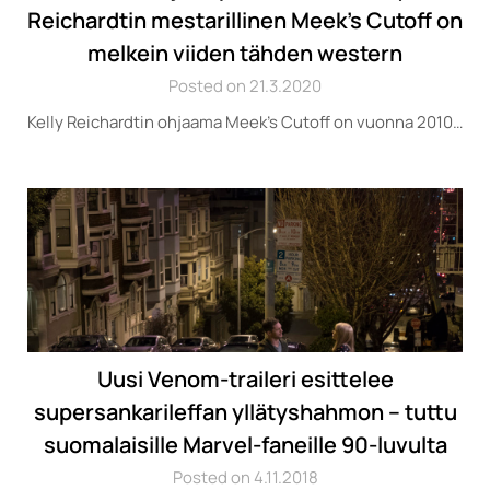
Reichardtin mestarillinen Meek’s Cutoff on
melkein viiden tähden western
Posted on 21.3.2020
Kelly Reichardtin ohjaama Meek’s Cutoff on vuonna 2010…
Uusi Venom-traileri esittelee
supersankarileffan yllätyshahmon – tuttu
suomalaisille Marvel-faneille 90-luvulta
Posted on 4.11.2018