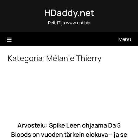
Skip
HDaddy.net
to
content
Peli, IT ja www uutisia
Menu
Kategoria:
Mélanie Thierry
Arvostelu: Spike Leen ohjaama Da 5
Bloods on vuoden tärkein elokuva – ja se