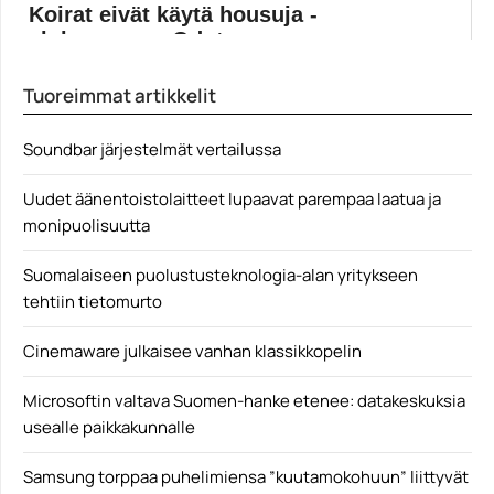
Koirat eivät käytä housuja -
elokuvassa – Odot...
Cannesin elokuvajuhlilla maailmanensi-iltansa saanut,
Tuoreimmat artikkelit
J-P Valkeapään ohjaama Koirat...
Elokuvat
Soundbar järjestelmät vertailussa
Uudet äänentoistolaitteet lupaavat parempaa laatua ja
monipuolisuutta
Suomalaiseen puolustusteknologia-alan yritykseen
tehtiin tietomurto
Cinemaware julkaisee vanhan klassikkopelin
Microsoftin valtava Suomen-hanke etenee: datakeskuksia
usealle paikkakunnalle
Samsung torppaa puhelimiensa ”kuutamokohuun” liittyvät