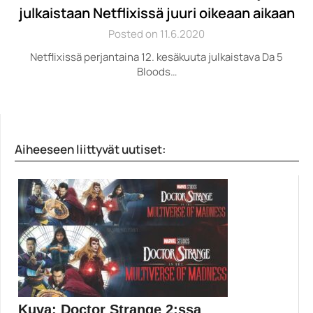
julkaistaan Netflixissä juuri oikeaan aikaan
Posted on 11.6.2020
Netflixissä perjantaina 12. kesäkuuta julkaistava Da 5
Bloods…
Aiheeseen liittyvät uutiset:
Kuva: Doctor Strange 2:ssa