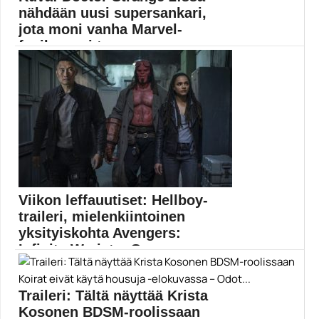
nähdään uusi supersankari,
jota moni vanha Marvel-
fanikaan ei tunne
Huhujen mukaan toukokuussa ensi-iltansa saavassa
Doctor Strange in...
Doctor Strange
Viikon leffauutiset: Hellboy-
traileri, mielenkiintoinen
yksityiskohta Avengers:
Infinity Warista, Ge...
Muropaketin toimitus kokosi samalle sivulle kaikki
viikon 51/2018...
Traileri: Tältä näyttää Krista
Elokuvauutiset
Kosonen BDSM-roolissaan