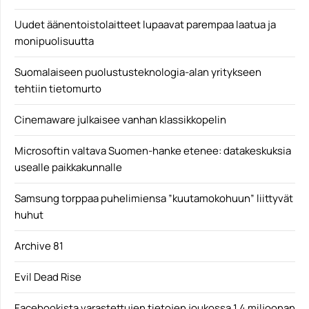
Uudet äänentoistolaitteet lupaavat parempaa laatua ja
monipuolisuutta
Suomalaiseen puolustusteknologia-alan yritykseen
tehtiin tietomurto
Cinemaware julkaisee vanhan klassikkopelin
Microsoftin valtava Suomen-hanke etenee: datakeskuksia
usealle paikkakunnalle
Samsung torppaa puhelimiensa ”kuutamokohuun” liittyvät
huhut
Archive 81
Evil Dead Rise
Facebookista varastettujen tietojen joukossa 1,4 miljoonan