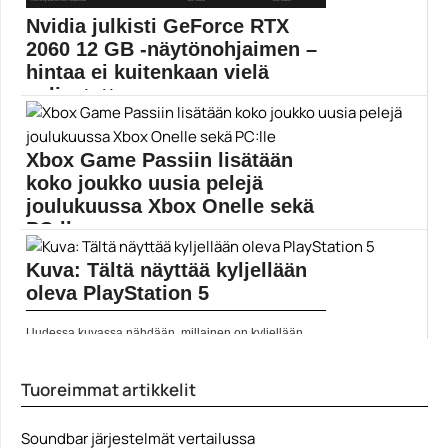
Nvidia julkisti GeForce RTX
2060 12 GB -näytönohjaimen –
hintaa ei kuitenkaan vielä
paljastettu
GeForce RTX 2060 12 GB -näytönohjaimen tiedot
julkaistiin...
Xbox Game Passiin lisätään
Geforce RTX 2060 12GB
koko joukko uusia pelejä
joulukuussa Xbox Onelle sekä
PC:lle
Kuva: Tältä näyttää kyljellään
Microsoftin pelipalveluun luvassa paljon uutta
pelattavaa joulukuun aikana,...
oleva PlayStation 5
Microsoft
Uudessa kuvassa nähdään, millainen on kyljellään
lepäävä PlayStation...
Pelit
Tuoreimmat artikkelit
Soundbar järjestelmät vertailussa