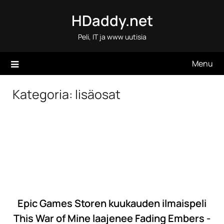
Skip
HDaddy.net
to
content
Peli, IT ja www uutisia
Menu
Kategoria:
lisäosat
Epic Games Storen kuukauden ilmaispeli
This War of Mine laajenee Fading Embers -