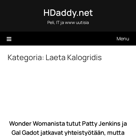
Skip
HDaddy.net
to
content
Peli, IT ja www uutisia
Menu
Kategoria:
Laeta Kalogridis
Wonder Womanista tutut Patty Jenkins ja
Gal Gadot jatkavat yhteistyötään, mutta