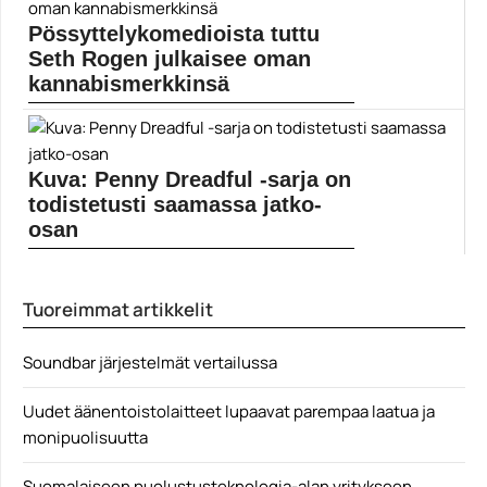
Scarlett Johansson nähtiin ensimmäisen kerran Black
Widow’n roolissa...
Pössyttelykomedioista tuttu
Black Widow
Seth Rogen julkaisee oman
kannabismerkkinsä
Näyttelijä Seth Rogenin ja ohjaaja Evan Goldbergin
oma...
Elokuvat
Kuva: Penny Dreadful -sarja on
todistetusti saamassa jatko-
osan
Penny Dreadful: City of Angels -sarja sijoittuu 1930-
luvun...
Tuoreimmat artikkelit
Elokuvat
Soundbar järjestelmät vertailussa
Uudet äänentoistolaitteet lupaavat parempaa laatua ja
monipuolisuutta
Suomalaiseen puolustusteknologia-alan yritykseen