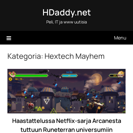
Skip
HDaddy.net
to
content
Peli, IT ja www uutisia
Menu
Kategoria:
Hextech Mayhem
Haastattelussa Netflix-sarja Arcanesta
tuttuun Runeterran universumiin