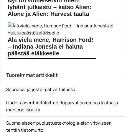
Nyt on viimeisetkin Alien-
digitaalinen pelimyynti
lyhärit julkaistu – katso Alien:
Alone ja Alien: Harvest täältä
Alienin 40-vuotisen historian kunniaksi tehdyistä
lyhytelokuvista on nyt...
Alien
Älä vielä mene, Harrison Ford!
– Indiana Jonesia ei haluta
päästää eläkkeelle
Muropaketissa kysyttiin eilen lukijoilta, pitäisikö
vuosikausia väännetty Indiana...
Tuoreimmat artikkelit
Elokuvauutiset
Soundbar järjestelmät vertailussa
Uudet äänentoistolaitteet lupaavat parempaa laatua ja
monipuolisuutta
Suomalaiseen puolustusteknologia-alan yritykseen
tehtiin tietomurto