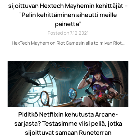
sijoittuvan Hextech Mayhemin kehittäjät –
”Pelin kehittäminen aiheutti meille
painetta”
Posted on 7.12.2021
HexTech Mayhem on Riot Gamesin alla toimivan Riot…
Piditkö Netflixin kehutusta Arcane-
sarjasta? Testasimme viisi peliä, jotka
sijoittuvat samaan Runeterran