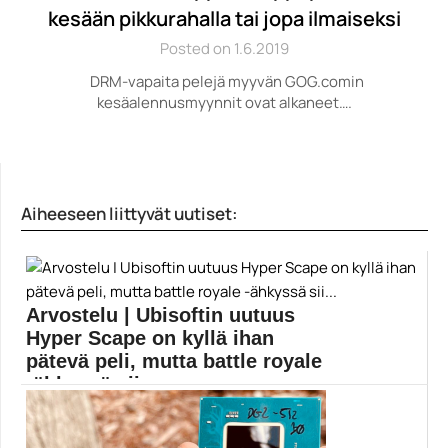
kesään pikkurahalla tai jopa ilmaiseksi
Posted on 1.6.2019
DRM-vapaita pelejä myyvän GOG.comin
kesäalennusmyynnit ovat alkaneet….
Aiheeseen liittyvät uutiset:
Arvostelu | Ubisoftin uutuus
Hyper Scape on kyllä ihan
pätevä peli, mutta battle royale
-ähkyssä sii...
Battle royale -pelejä on nykyään kolmetoista tusinassa.
Vaikka...