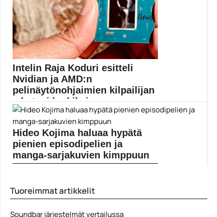
battle royale -pelit
Intelin Raja Koduri esitteli
Nvidian ja AMD:n
pelinäytönohjaimien kilpailijan
– kutsui karkiksi
Intelin näytönohjaimien kehitystyöstä vastaava johtaja
Raja Koduri esitteli...
Hideo Kojima haluaa hypätä
Intel
pienien episodipelien ja
manga-sarjakuvien kimppuun
Death Stranding -luojaa kiinnostaa mahtipontisten
julkaisujen lisäksi myös...
Tuoreimmat artikkelit
Death Stranding
Soundbar järjestelmät vertailussa