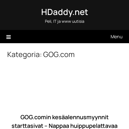
Skip
HDaddy.net
to
content
Peli, IT ja www uutisia
Menu
Kategoria:
GOG.com
GOG.comin kesäalennusmyynnit
starttasivat – Nappaa huippupelattavaa