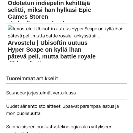
Odotetun indiepelin kehittäjä
Angry Birds -elokuva
selitti, miksi hän hylkäsi Epic
Games Storen
yksinoikeussopimuksen
Hiljattain julkaistua Darqia kehittävä Unfold Games on
selittänyt...
Arvostelu | Ubisoftin uutuus
Epic Games
Hyper Scape on kyllä ihan
pätevä peli, mutta battle royale
-ähkyssä sii...
Battle royale -pelejä on nykyään kolmetoista tusinassa.
Tuoreimmat artikkelit
Vaikka...
battle royale -pelit
Soundbar järjestelmät vertailussa
Uudet äänentoistolaitteet lupaavat parempaa laatua ja
monipuolisuutta
Suomalaiseen puolustusteknologia-alan yritykseen