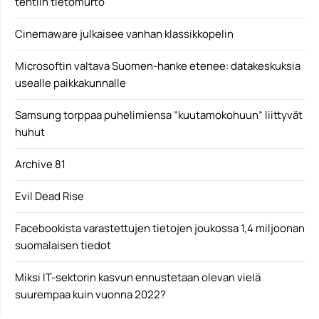
tehtiin tietomurto
Cinemaware julkaisee vanhan klassikkopelin
Microsoftin valtava Suomen-hanke etenee: datakeskuksia
usealle paikkakunnalle
Samsung torppaa puhelimiensa ”kuutamokohuun” liittyvät
huhut
Archive 81
Evil Dead Rise
Facebookista varastettujen tietojen joukossa 1,4 miljoonan
suomalaisen tiedot
Miksi IT-sektorin kasvun ennustetaan olevan vielä
suurempaa kuin vuonna 2022?