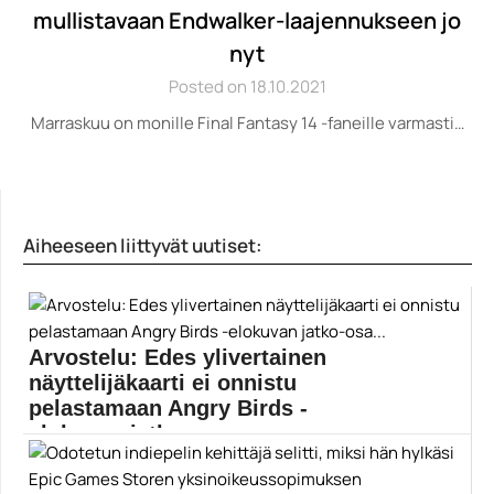
mullistavaan Endwalker-laajennukseen jo
nyt
Posted on 18.10.2021
Marraskuu on monille Final Fantasy 14 -faneille varmasti…
Aiheeseen liittyvät uutiset:
Arvostelu: Edes ylivertainen
näyttelijäkaarti ei onnistu
pelastamaan Angry Birds -
elokuvan jatko-osa...
Rovion vihaiset linnut saapuvat toistumiseen
valkokankaalle, vaikka pahimmasta...