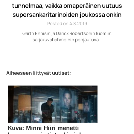
tunnelmaa, vaikka omaperäinen uutuus
supersankaritarinoiden joukossa onkin
Posted on 4.8.2019
Garth Ennisin ja Darick Robertsonin luomiin
sarjakuvahahmoihin pohjautuva…
Aiheeseen liittyvät uutiset:
Kuva: Minni Hiiri menetti