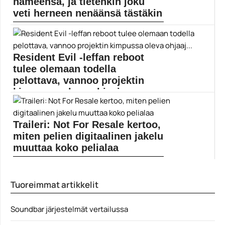
hameensa, ja tietenkin joku
veti herneen nenäänsä tästäkin
Disney on pistänyt Minni Hiiren vaateparren uuteen
uskoon....
Elokuvauutiset
Resident Evil -leffan reboot
tulee olemaan todella
pelottava, vannoo projektin
kimpussa oleva ohjaaj...
Resident Evil -elokuvasta ollaan puuhaamassa reboot-
versiota, eikä siitä...
Traileri: Not For Resale kertoo,
Elokuvat
miten pelien digitaalinen jakelu
muuttaa koko pelialaa
Uusi dokumentti paljastaa, millaista jälkeä pelien
digitaalinen jakelu...
Tuoreimmat artikkelit
dokumenttielokuvat
Soundbar järjestelmät vertailussa