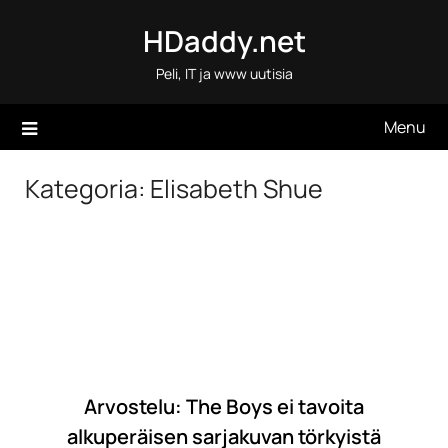
Skip
HDaddy.net
to
content
Peli, IT ja www uutisia
Menu
Kategoria:
Elisabeth Shue
Arvostelu: The Boys ei tavoita
alkuperäisen sarjakuvan törkyistä