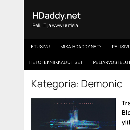
Skip
to
HDaddy.net
content
Peli, IT ja www uutisia
ETUSIVU
MIKÄ HDADDY.NET?
PELISIV
TIETOTEKNIIKKAUUTISET
PELIARVOSTELU
Kategoria:
Demonic
Tra
Bl
yl