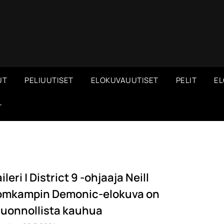
UT
PELIUUTISET
ELOKUVAUUTISET
PELIT
EL
T
ileri | District 9 -ohjaaja Neill
omkampin Demonic-elokuva on
iluonnollista kauhua