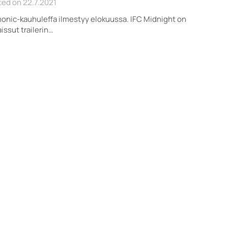
ed on 22.7.2021
nic-kauhuleffa ilmestyy elokuussa. IFC Midnight on
aissut trailerin…