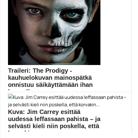
Elokuvat
Traileri: The Prodigy -
kauhuelokuvan mainospätkä
onnistuu säikäyttämään ihan
kunnolla
Orange Is the New Black -sarjasta ja Se-elokuvasta...
Elokuvat
Kuva: Jim Carrey esittää
uudessa leffassaan pahista – ja
selvästi kieli niin poskella, että
korvakin...