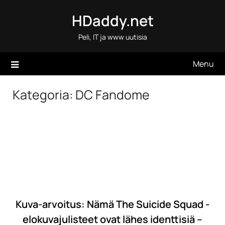
Skip
HDaddy.net
to
content
Peli, IT ja www uutisia
Menu
Kategoria:
DC Fandome
Kuva-arvoitus: Nämä The Suicide Squad -
elokuvajulisteet ovat lähes identtisiä –