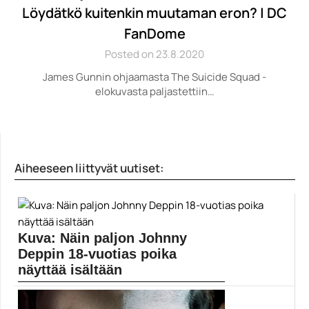
Löydätkö kuitenkin muutaman eron? | DC
FanDome
Posted on 23.8.2020
James Gunnin ohjaamasta The Suicide Squad -
elokuvasta paljastettiin…
Aiheeseen liittyvät uutiset:
Kuva: Näin paljon Johnny
Deppin 18-vuotias poika
näyttää isältään
Johnny Deppin tytär Lily-Rose Depp julkaisi
harvinaisen kuvan...