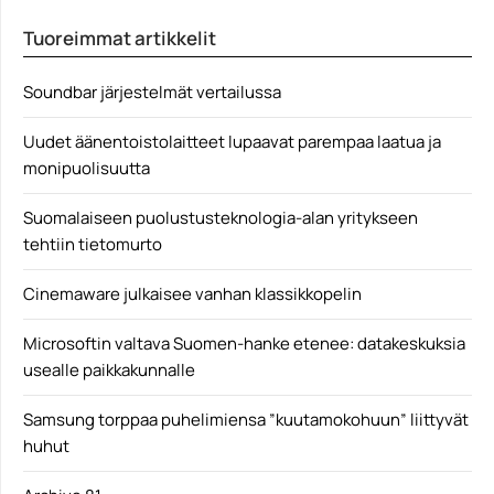
Segan legendaarisesta Sonic-siilistä on tehty hahmon
Tuoreimmat artikkelit
iästä huolimatta...
elokuvajulisteet
Soundbar järjestelmät vertailussa
Uudet äänentoistolaitteet lupaavat parempaa laatua ja
monipuolisuutta
Suomalaiseen puolustusteknologia-alan yritykseen
tehtiin tietomurto
Cinemaware julkaisee vanhan klassikkopelin
Microsoftin valtava Suomen-hanke etenee: datakeskuksia
usealle paikkakunnalle
Samsung torppaa puhelimiensa ”kuutamokohuun” liittyvät
huhut