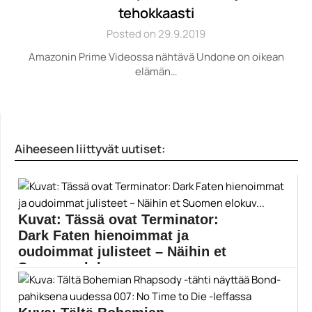
tehokkaasti
Posted on 29.9.2019
Amazonin Prime Videossa nähtävä Undone on oikean
elämän…
Aiheeseen liittyvät uutiset:
Kuvat: Tässä ovat Terminator:
Dark Faten hienoimmat ja
oudoimmat julisteet – Näihin et
Suomen elokuv...
Marraskuussa ensi-iltansa saavasta Terminator: Dark
Fatesta on julkaistu...