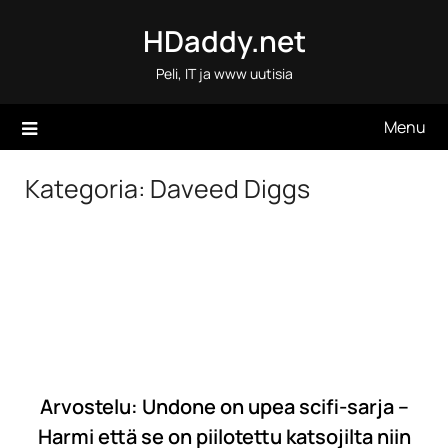
Skip
HDaddy.net
to
content
Peli, IT ja www uutisia
Menu
Kategoria:
Daveed Diggs
Arvostelu: Undone on upea scifi-sarja –
Harmi että se on piilotettu katsojilta niin