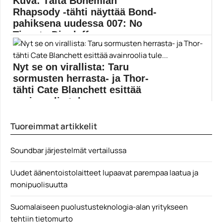
Kuva: Tältä Bohemian
elokuvajulisteet
Rhapsody -tähti näyttää Bond-
pahiksena uudessa 007: No
Time to Die -leffassa
Uuden James Bond -elokuvan 007: No Time to...
007 No Time to Die
Nyt se on virallista: Taru
sormusten herrasta- ja Thor-
tähti Cate Blanchett esittää
avainroolia tule...
Cate Blanchett on kiinnitetty Lilithin rooliin Eli Rothin...
Tuoreimmat artikkelit
Borderlands
Soundbar järjestelmät vertailussa
Uudet äänentoistolaitteet lupaavat parempaa laatua ja
monipuolisuutta
Suomalaiseen puolustusteknologia-alan yritykseen
tehtiin tietomurto