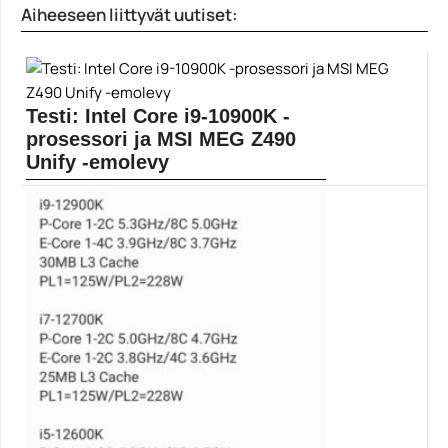
Aiheeseen liittyvät uutiset:
Testi: Intel Core i9-10900K -
prosessori ja MSI MEG Z490
Unify -emolevy
Intelin uusi prosessorisukupolvi on aina
mielenkiintoinen tapaus. Luvassa...
Core i9-10900K