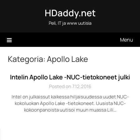
Skip
HDaddy.net
to
content
Peli, IT ja www uutisia
Menu
Kategoria:
Apollo Lake
Intelin Apollo Lake -NUC-tietokoneet julki
Posted on 7.12.2016
Intel on julkaissut kaikessa hiljaisuudessa uudet NUC-
kokoluokan Apollo Lake -tietokoneet. Uusista NUC-
kokoonpanoista uutisoi muun muassa Lili…