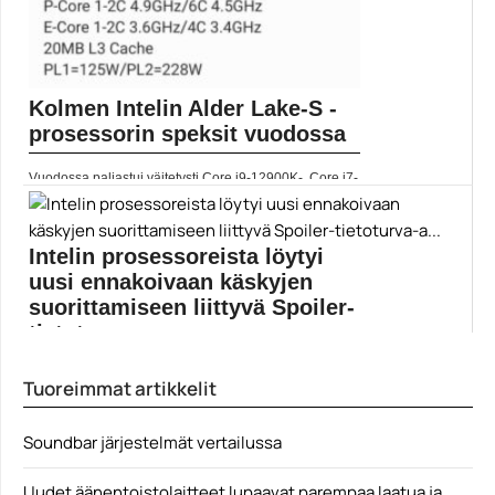
Kolmen Intelin Alder Lake-S -
prosessorin speksit vuodossa
Vuodossa paljastui väitetysti Core i9-12900K-, Core i7-
12700K- ja...
Alder Lake-S
Intelin prosessoreista löytyi
uusi ennakoivaan käskyjen
suorittamiseen liittyvä Spoiler-
tietoturva-a...
Uusin Intelin prosessoreja vaivaava tietoturvauhka on
Tuoreimmat artikkelit
nimeltään Spoiler....
Intel
Soundbar järjestelmät vertailussa
Uudet äänentoistolaitteet lupaavat parempaa laatua ja