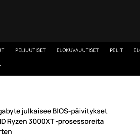
UT
PELIUUTISET
ELOKUVAUUTISET
PELIT
EL
T
gabyte julkaisee BIOS-päivitykset
D Ryzen 3000XT -prosessoreita
rten