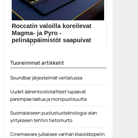
Roccatin valoilla koreilevat
Magma- ja Pyro -
pelinäppäimistöt saapuivat
myyntiin
Roccatin pelinäppäimistömalliston uusimmat jäsenet
Tuoreimmat artikkelit
ovat saapuneet myytiin. Kalvokupukytkimiin...
pelinäppäimistöt
Soundbar järjestelmät vertailussa
Uudet äänentoistolaitteet lupaavat
parempaa laatua ja monipuolisuutta
Suomalaiseen puolustusteknologia-alan
yritykseen tehtiin tietomurto
Cinemaware julkaisee vanhan klassikkopelin