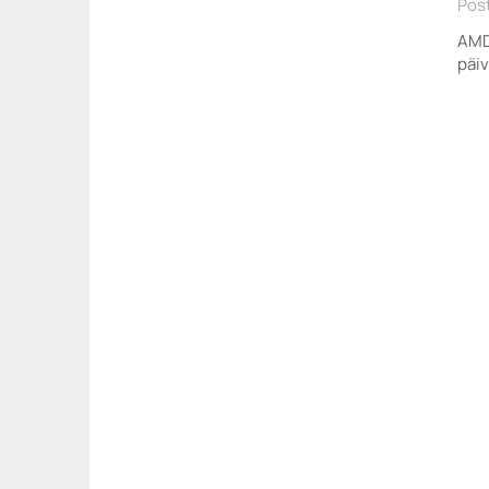
Pos
AMD
päiv