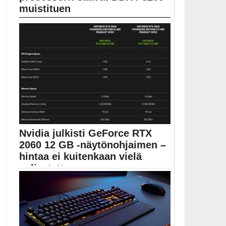
muistituen
AMD:n tulevat prosessorit näyttävät vuototiedon
perusteella saavan keskusmuisteille...
AMD
Nvidia julkisti GeForce RTX
2060 12 GB -näytönohjaimen –
hintaa ei kuitenkaan vielä
paljastettu
GeForce RTX 2060 12 GB -näytönohjaimen tiedot
julkaistiin...
Geforce RTX 2060 12GB