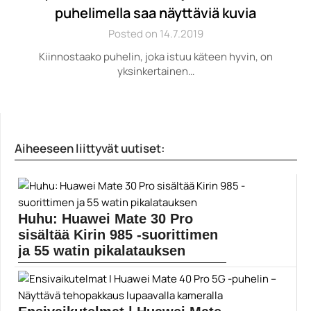
puhelimella saa näyttäviä kuvia
Posted on 14.7.2019
Kiinnostaako puhelin, joka istuu käteen hyvin, on
yksinkertainen…
Aiheeseen liittyvät uutiset:
Huhu: Huawei Mate 30 Pro
sisältää Kirin 985 -suorittimen
ja 55 watin pikalatauksen
Huawei esitteli keväiset P30 ja P30 Pro -
huippumallinsa...
Huawei