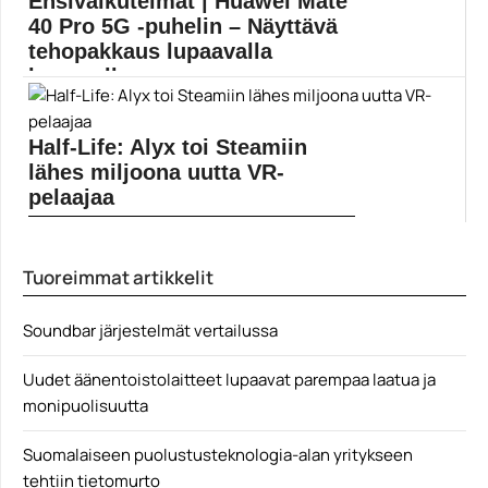
Ensivaikutelmat | Huawei Mate
40 Pro 5G -puhelin – Näyttävä
tehopakkaus lupaavalla
kameralla
Huawein uusin huippumalli näki päivänvalon.
Valmistajan uusi lippulaivamalli...
Half-Life: Alyx toi Steamiin
Android 10
lähes miljoona uutta VR-
pelaajaa
Half-Life: Alyx sai pelaajat innostumaan VR-
pelaamisesta sankoin joukon....
Tuoreimmat artikkelit
Half-Life Alyx
Soundbar järjestelmät vertailussa
Uudet äänentoistolaitteet lupaavat parempaa laatua ja
monipuolisuutta
Suomalaiseen puolustusteknologia-alan yritykseen
tehtiin tietomurto