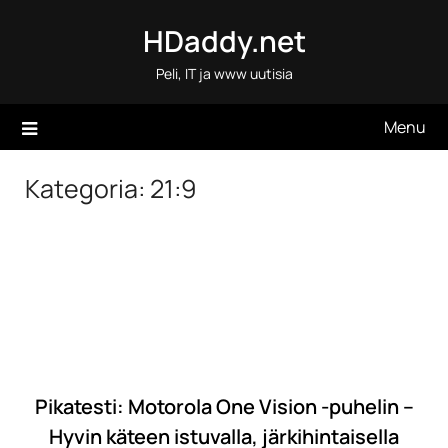
Skip
HDaddy.net
to
content
Peli, IT ja www uutisia
Menu
Kategoria:
21:9
Pikatesti: Motorola One Vision -puhelin –
Hyvin käteen istuvalla, järkihintaisella