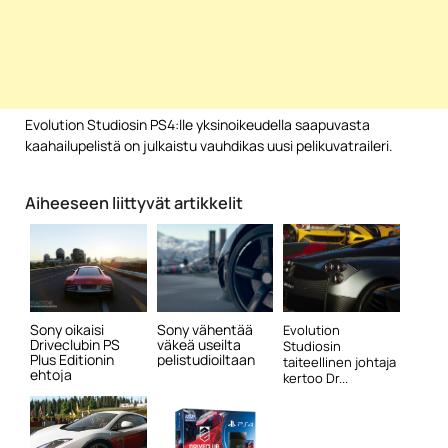
Evolution Studiosin PS4:lle yksinoikeudella saapuvasta
kaahailupelistä on julkaistu vauhdikas uusi pelikuvatraileri.
Aiheeseen liittyvät artikkelit
Sony oikaisi
Sony vähentää
Evolution
Driveclubin PS
väkeä useilta
Studiosin
Plus Editionin
pelistudioiltaan
taiteellinen johtaja
ehtoja
kertoo Dr...