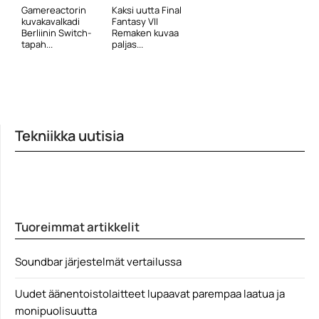
Gamereactorin
Kaksi uutta Final
kuvakavalkadi
Fantasy VII
Berliinin Switch-
Remaken kuvaa
tapah...
paljas...
Tekniikka uutisia
Tuoreimmat artikkelit
Soundbar järjestelmät vertailussa
Uudet äänentoistolaitteet lupaavat parempaa laatua ja
monipuolisuutta