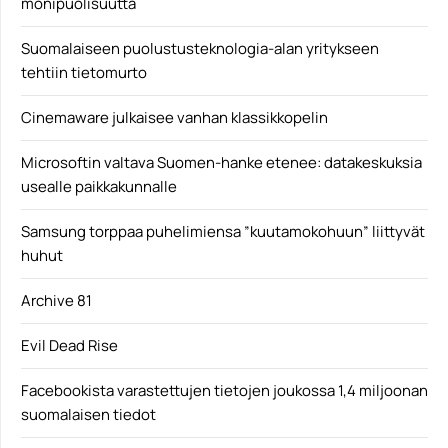
monipuolisuutta
Suomalaiseen puolustusteknologia-alan yritykseen
tehtiin tietomurto
Cinemaware julkaisee vanhan klassikkopelin
Microsoftin valtava Suomen-hanke etenee: datakeskuksia
usealle paikkakunnalle
Samsung torppaa puhelimiensa ”kuutamokohuun” liittyvät
huhut
Archive 81
Evil Dead Rise
Facebookista varastettujen tietojen joukossa 1,4 miljoonan
suomalaisen tiedot