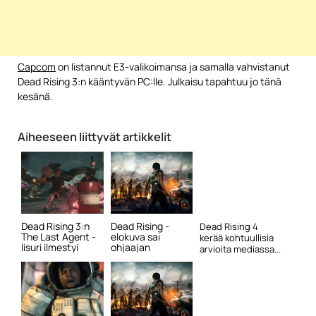
Capcom
on listannut E3-valikoimansa ja samalla vahvistanut
Dead Rising 3:n kääntyvän PC:lle. Julkaisu tapahtuu jo tänä
kesänä.
Aiheeseen liittyvät artikkelit
Dead Rising 3:n
Dead Rising -
Dead Rising 4
The Last Agent -
elokuva sai
kerää kohtuullisia
lisuri ilmestyi
ohjaajan
arvioita mediassa...