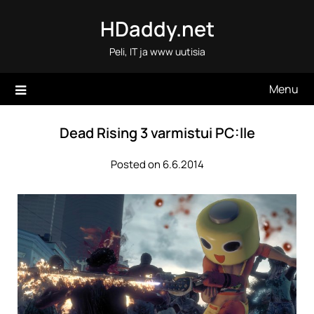
Skip
HDaddy.net
to
content
Peli, IT ja www uutisia
Menu
Dead Rising 3 varmistui PC:lle
Posted on 6.6.2014