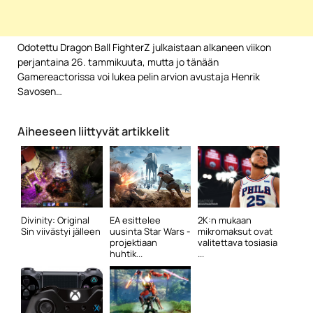
Odotettu Dragon Ball FighterZ julkaistaan alkaneen viikon
perjantaina 26. tammikuuta, mutta jo tänään
Gamereactorissa voi lukea pelin arvion avustaja Henrik
Savosen…
Aiheeseen liittyvät artikkelit
Divinity: Original
EA esittelee
2K:n mukaan
Sin viivästyi jälleen
uusinta Star Wars -
mikromaksut ovat
projektiaan
valitettava tosiasia
huhtik...
...