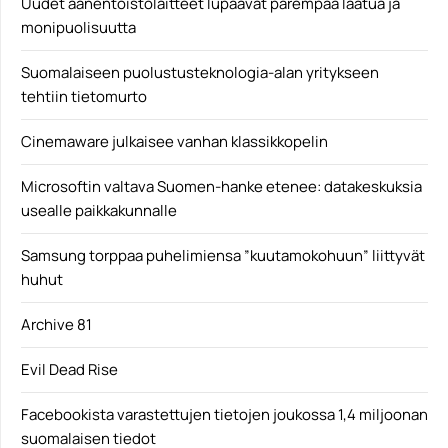
Uudet äänentoistolaitteet lupaavat parempaa laatua ja
monipuolisuutta
Suomalaiseen puolustusteknologia-alan yritykseen
tehtiin tietomurto
Cinemaware julkaisee vanhan klassikkopelin
Microsoftin valtava Suomen-hanke etenee: datakeskuksia
usealle paikkakunnalle
Samsung torppaa puhelimiensa ”kuutamokohuun” liittyvät
huhut
Archive 81
Evil Dead Rise
Facebookista varastettujen tietojen joukossa 1,4 miljoonan
suomalaisen tiedot