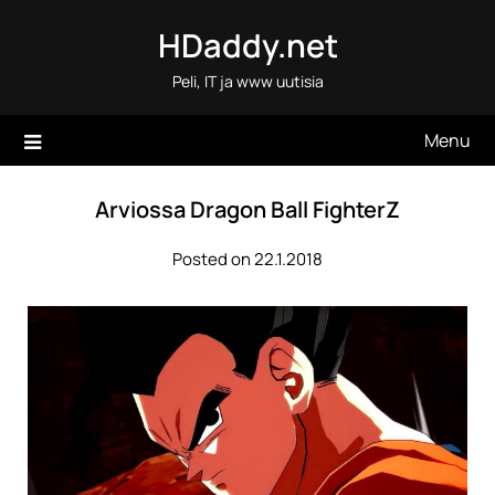
Skip
HDaddy.net
to
content
Peli, IT ja www uutisia
Menu
Arviossa Dragon Ball FighterZ
Posted on 22.1.2018