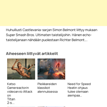
Huhuillusti Castlevania-sarjan Simon Belmont liittyy mukaan
Super Smash Bros. Ultimaten taistelijoihin. Hänen echo-
taistelijanaan nähdään puolestaan Richter Belmont….
Aiheeseen liittyvät artikkelit
Katso
Pleikkareiden
Need for Speed
Gamereactorin
klassikot
Heatin ohjaus
videoarvio Attack
alennuksessa
tulee olemaan
on
aiempaa...
Titan
2:s...