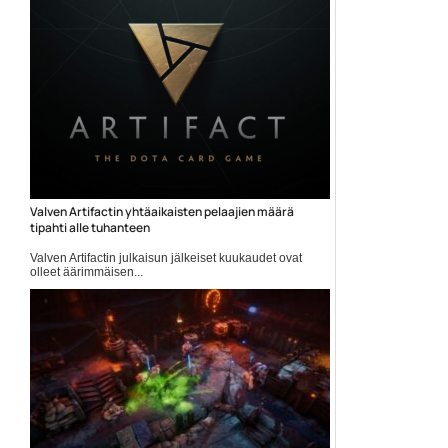
Valven Artifactin yhtäaikaisten pelaajien määrä
tipahti alle tuhanteen
Valven Artifactin julkaisun jälkeiset kuukaudet ovat
olleet äärimmäisen...
Artifact