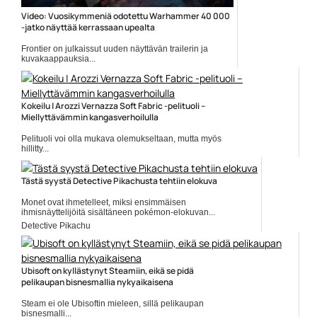
Video: Vuosikymmeniä odotettu Warhammer 40 000
-jatko näyttää kerrassaan upealta
Frontier on julkaissut uuden näyttävän trailerin ja
kuvakaappauksia...
Frontier
Kokeilu | Arozzi Vernazza Soft Fabric -pelituoli –
Miellyttävämmin kangasverhoilulla
Pelituoli voi olla mukava olemukseltaan, mutta myös
hillitty...
pelituolit
Tästä syystä Detective Pikachusta tehtiin elokuva
Monet ovat ihmetelleet, miksi ensimmäisen
ihmisnäyttelijöitä sisältäneen pokémon-elokuvan...
Detective Pikachu
Ubisoft on kyllästynyt Steamiin, eikä se pidä
pelikaupan bisnesmallia nykyaikaisena
Steam ei ole Ubisoftin mieleen, sillä pelikaupan
bisnesmalli...