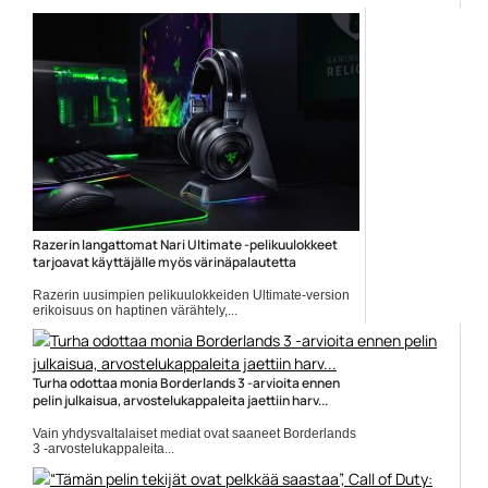
epic games store
Razerin langattomat Nari Ultimate -pelikuulokkeet
tarjoavat käyttäjälle myös värinäpalautetta
Razerin uusimpien pelikuulokkeiden Ultimate-version
erikoisuus on haptinen värähtely,...
langattomat kuulokkeet
Turha odottaa monia Borderlands 3 -arvioita ennen
pelin julkaisua, arvostelukappaleita jaettiin harv...
Vain yhdysvaltalaiset mediat ovat saaneet Borderlands
3 -arvostelukappaleita...
Borderlands 3