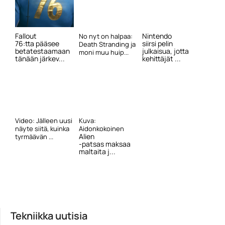
Fallout
Nintendo
No nyt on halpaa:
76:tta pääsee
siirsi pelin
Death Stranding ja
betatestaamaan
julkaisua, jotta
moni muu huip...
tänään järkev...
kehittäjät ...
Video: Jälleen uusi
Kuva:
näyte siitä, kuinka
Aidonkokoinen
Alien
tyrmäävän ...
-patsas maksaa
maltaita j...
Tekniikka uutisia