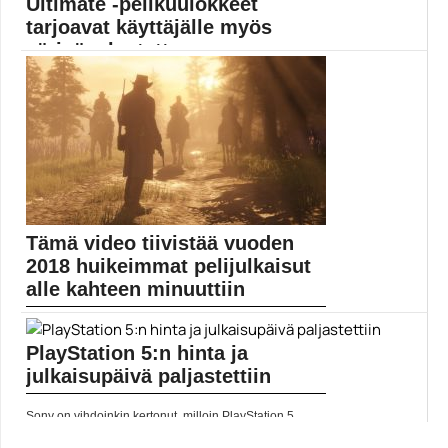
Ultimate -pelikuulokkeet
tarjoavat käyttäjälle myös
värinäpalautetta
Razerin uusimpien pelikuulokkeiden Ultimate-version
erikoisuus on haptinen värähtely,...
langattomat kuulokkeet
Tämä video tiivistää vuoden
2018 huikeimmat pelijulkaisut
alle kahteen minuuttiin
Malcolm Klockin pelivideo tiivistää kuluneen vuoden
pelimaailman huippuhetket...
PlayStation 5:n hinta ja
Pelit
julkaisupäivä paljastettiin
Sony on vihdoinkin kertonut, milloin PlayStation 5
tulee...