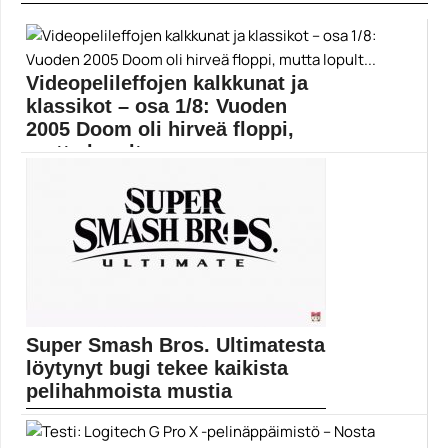
Videopelileffojen kalkkunat ja
klassikot – osa 1/8: Vuoden
2005 Doom oli hirveä floppi,
mutta lopult...
Muropaketin sarjassa arvostellaan kahdeksan suurinta
ja tunnetuinta video-...
Doom
Super Smash Bros. Ultimatesta
löytynyt bugi tekee kaikista
pelihahmoista mustia
Super Smash Bros. Ultimatesta löytynyt bugi tekee
kaikista...