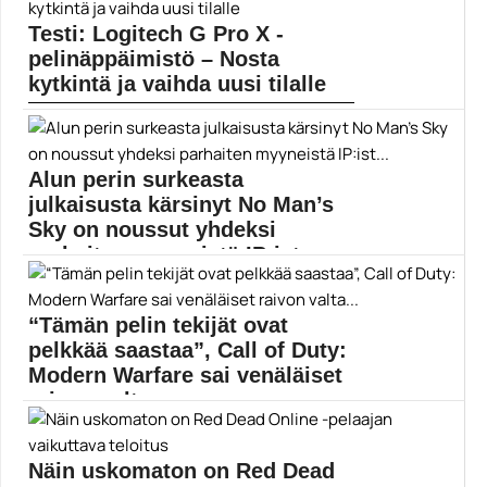
Pelit
Testi: Logitech G Pro X -
pelinäppäimistö – Nosta
kytkintä ja vaihda uusi tilalle
Perinteisesti mekaanisen pelinäppäimistön ostaja on
joutunut tyytymään ostohetkellä...
Logitech G Pro X
Alun perin surkeasta
julkaisusta kärsinyt No Man’s
Sky on noussut yhdeksi
parhaiten myyneistä IP:ist...
No Man’s Skyn vuonna 2016 tapahtunut julkaisu oli...
No Man's Sky
“Tämän pelin tekijät ovat
pelkkää saastaa”, Call of Duty:
Modern Warfare sai venäläiset
raivon valta...
Call of Duty: Modern Warfare on aiheuttanut
Venäjällä...
Näin uskomaton on Red Dead
Call of Duty: Modern Warfare