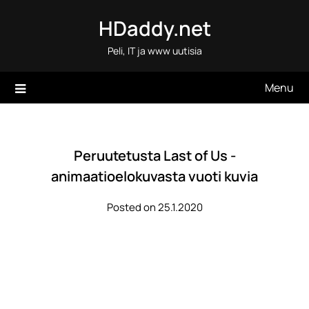
Skip
HDaddy.net
to
content
Peli, IT ja www uutisia
Menu
Peruutetusta Last of Us -
animaatioelokuvasta vuoti kuvia
Posted on 25.1.2020