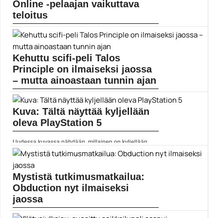
Online -pelaajan vaikuttava
teloitus
Eräs Red Dead Onlinen pelaaja on onnistunut
suorittamaan...
Pelit
Kehuttu scifi-peli Talos
Principle on ilmaiseksi jaossa
– mutta ainoastaan tunnin ajan
Epic Games Store tarjoaa parhaillaan ilmaiseksi Talos
Principle...
Kuva: Tältä näyttää kyljellään
epic games store
oleva PlayStation 5
Uudessa kuvassa nähdään, millainen on kyljellään
lepäävä PlayStation...
Pelit
Mystistä tutkimusmatkailua:
Obduction nyt ilmaiseksi
jaossa