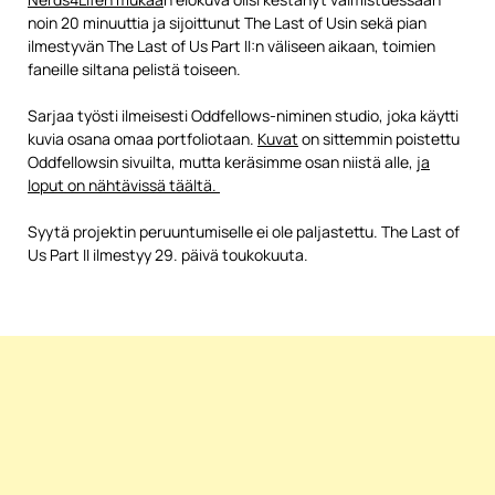
noin 20 minuuttia ja sijoittunut The Last of Usin sekä pian
ilmestyvän The Last of Us Part II:n väliseen aikaan, toimien
faneille siltana pelistä toiseen.
Sarjaa työsti ilmeisesti Oddfellows-niminen studio, joka käytti
kuvia osana omaa portfoliotaan.
Kuvat
on sittemmin poistettu
Oddfellowsin sivuilta, mutta keräsimme osan niistä alle,
ja
loput on nähtävissä täältä.
Syytä projektin peruuntumiselle ei ole paljastettu. The Last of
Us Part II ilmestyy 29. päivä toukokuuta.