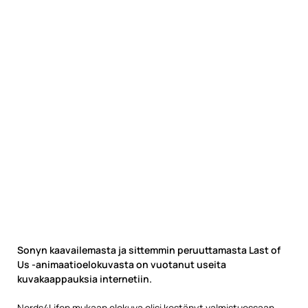
Sonyn kaavailemasta ja sittemmin peruuttamasta Last of
Us -animaatioelokuvasta on vuotanut useita
kuvakaappauksia internetiin.
Nerds4Lifen mukaa
n elokuva olisi kestänyt valmistuessaan