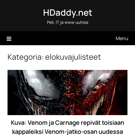
Skip
HDaddy.net
to
content
Peli, IT ja www uutisia
Menu
Kategoria:
elokuvajulisteet
Kuva: Venom ja Carnage repivät toisiaan
kappaleiksi Venom-jatko-osan uudessa