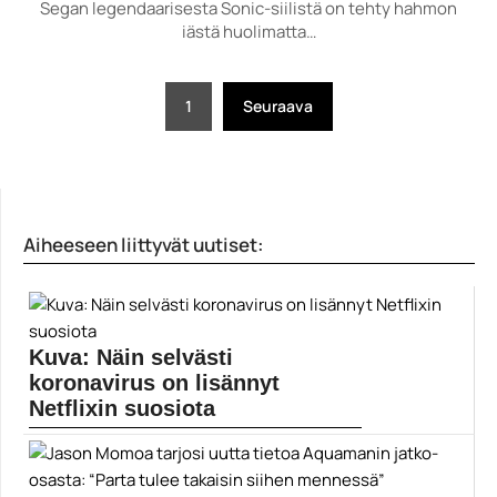
Segan legendaarisesta Sonic-siilistä on tehty hahmon
iästä huolimatta…
Artikkelien
1
Seuraava
selaus
Aiheeseen liittyvät uutiset:
Kuva: Näin selvästi
koronavirus on lisännyt
Netflixin suosiota
Netflix kiinnostaa ihmisiä nyt huomattavasti enemmän
kuin vuosi...
Elokuvat