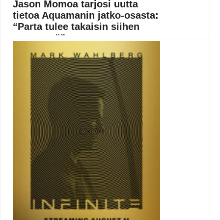
Jason Momoa tarjosi uutta
tietoa Aquamanin jatko-osasta:
“Parta tulee takaisin siihen
mennessä”
Aquaman 2 valmistuu vasta vuonna 2022, mutta työ...
Aquaman