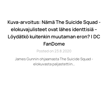
Kuva-arvoitus: Nämä The Suicide Squad -
elokuvajulisteet ovat lähes identtisiä –
Löydätkö kuitenkin muutaman eron? | DC
FanDome
Posted on 23.8.2020
James Gunnin ohjaamasta The Suicide Squad -
elokuvasta paljastettiin…