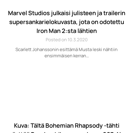
Marvel Studios julkaisi julisteen ja trailerin
supersankarielokuvasta, jota on odotettu
Iron Man 2:sta lähtien
Posted on 10.3.2020
Scarlett Johanssonin esittämä Musta leski nähtiin
ensimmäisen kerran…
Kuva: Tältä Bohemian Rhapsody -tähti