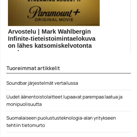
Arvostelu | Mark Wahlbergin
Infinite-tieteistoimintaelokuva
on lähes katsomiskelvotonta
roskaa
Elokuvateattereiden sijaan suoraan suoratoistoon
Tuoreimmat artikkelit
päätynyt Infinite yrittää käynnistää...
Antoine Fuqua
Soundbar järjestelmät vertailussa
Uudet äänentoistolaitteet lupaavat parempaa laatua ja
monipuolisuutta
Suomalaiseen puolustusteknologia-alan yritykseen
tehtiin tietomurto